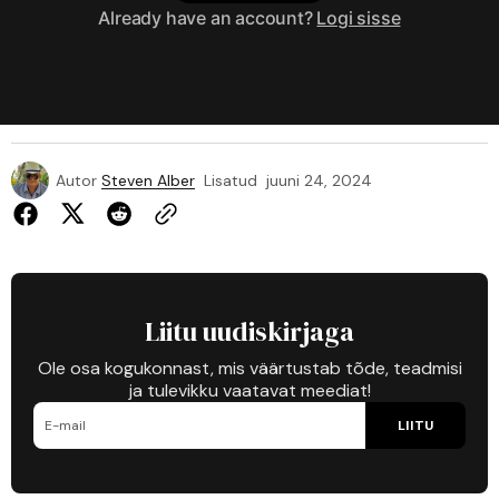
Already have an account?
Logi sisse
Autor
Steven Alber
Lisatud
juuni 24, 2024
Liitu uudiskirjaga
Ole osa kogukonnast, mis väärtustab tõde, teadmisi
ja tulevikku vaatavat meediat!
LIITU