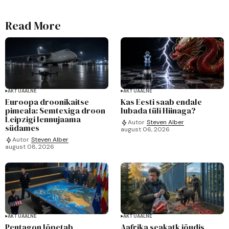
Read More
AKTUAALNE
AKTUAALNE
Euroopa droonikaitse
Kas Eesti saab endale
pimeala: Semtexiga droon
lubada tüli Hiinaga?
Leipzigi lennujaama
Autor
Steven Alber
südames
august 06, 2026
Autor
Steven Alber
august 08, 2026
AKTUAALNE
AKTUAALNE
Pentagon lõpetab
Aafrika seakatk jõudis