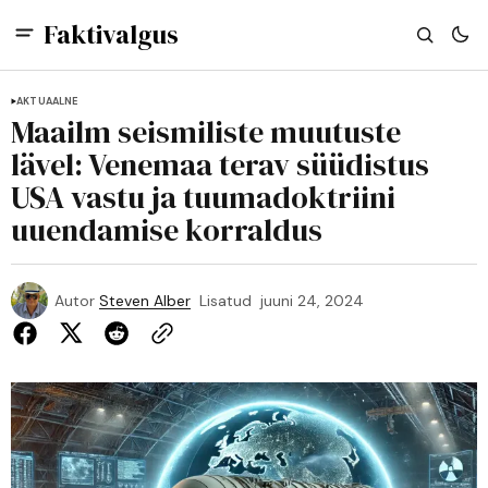
Faktivalgus
AKTUAALNE
Maailm seismiliste muutuste
lävel: Venemaa terav süüdistus
USA vastu ja tuumadoktriini
uuendamise korraldus
Autor
Steven Alber
Lisatud
juuni 24, 2024