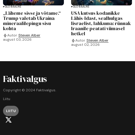
GLOBAALNE
GLOBAALNE
„Läheme sisse ja võtame.“
USA kutsus kodanikke
Trump valetab Ukraina
Lähis-Idast, sealhulgas
mineraalilepingu sisu
Iisraelist, lahkuma: rünnak
kohta
Iraanile peatati viimasel
hetkel
Autor
Steven Alber
august 03, 2026
Autor
Steven Alber
august 02, 2026
Faktivalgus
Copyright © 2024 Faktivalgus.
Liitu
LIITU