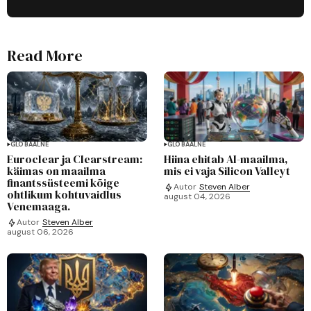
Read More
GLOBAALNE
GLOBAALNE
Euroclear ja Clearstream:
Hiina ehitab AI-maailma,
käimas on maailma
mis ei vaja Silicon Valleyt
finantssüsteemi kõige
Autor
Steven Alber
ohtlikum kohtuvaidlus
august 04, 2026
Venemaaga.
Autor
Steven Alber
august 06, 2026