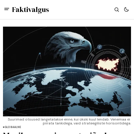
Faktivalgus
Suurimad otsused langetatakse enne, kui ükski kuul lendab. Venemaa ei 
piirata tankidega, vaid strateegiliste horisontidega.
GLOBAALNE