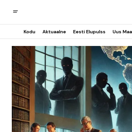
Kodu
Aktuaalne
Eesti Elupulss
Uus Maa