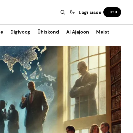
Logi sisse
LIITU
ne
Digivoog
Ühiskond
AI Ajajoon
Meist