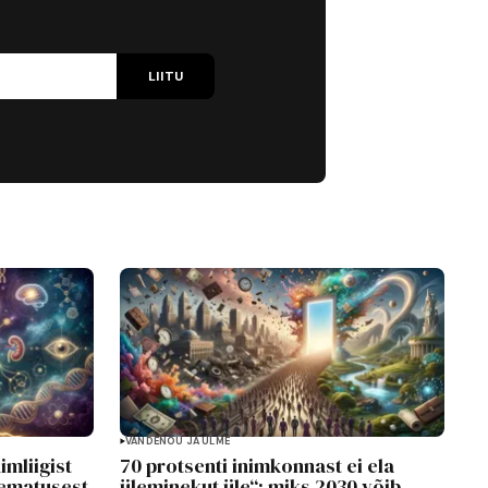
LIITU
VANDENÕU JA ULME
imliigist
70 protsenti inimkonnast ei ela
rematusest
üleminekut üle“: miks 2030 võib