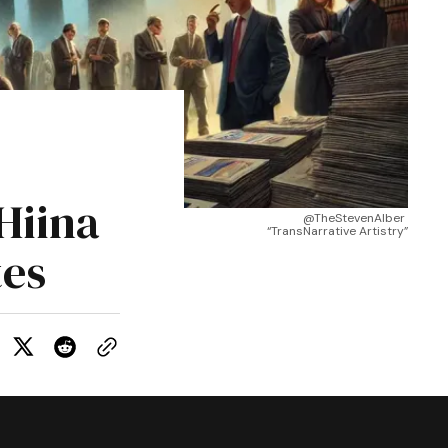
Hiina
@TheStevenAlber 
“TransNarrative Artistry”
tes