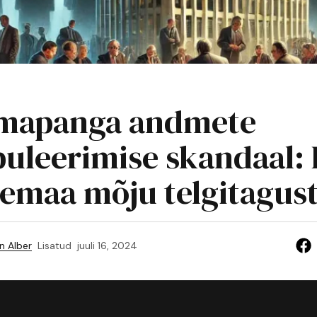
lmapanga andmete
uleerimise skandaal: 
nemaa mõju telgitagus
n Alber
Lisatud
juuli 16, 2024