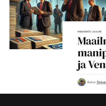
VANDENÕU JA ULME
Maai
manip
ja Ve
Autor
Steve