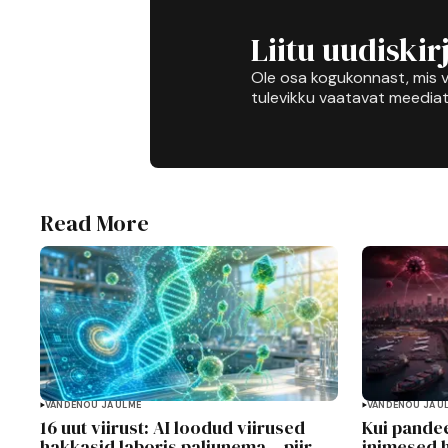
Liitu uudiskir
Ole osa kogukonnast, mis v
tulevikku vaatavat meediat
Read More
VANDENÕU JA ULME
VANDENÕU JA U
16 uut viirust: AI loodud viirused
Kui pandee
hakkasid laboris paljunema – piir
inimesed 