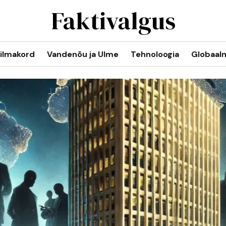
Faktivalgus
ilmakord
Vandenõu ja Ulme
Tehnoloogia
Globaal