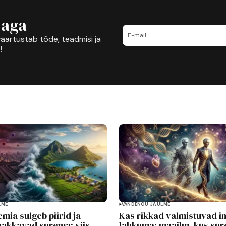
jaga
äärtustab tõde, teadmisi ja
!
LME
VANDENÕU JA ULME
mia sulgeb piirid ja
Kas rikkad valmistuvad in
hakkavad surema: viis
lahkuma: maailm, kus su