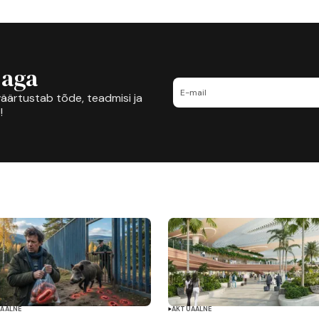
jaga
äärtustab tõde, teadmisi ja
!
AALNE
AKTUAALNE