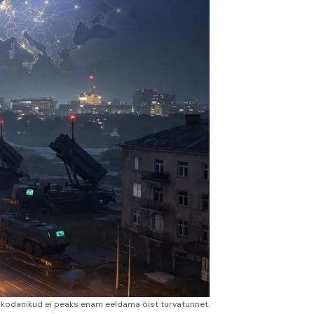
opa kodanikud ei peaks enam eeldama öist turvatunnet.