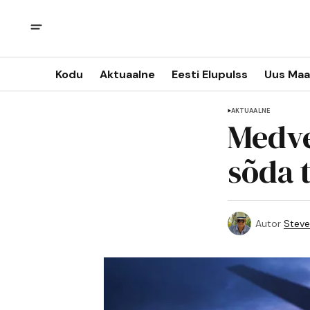
Kodu
Aktuaalne
Eesti Elupulss
Uus Maa
AKTUAALNE
Medve
sõda 
Autor
Steve