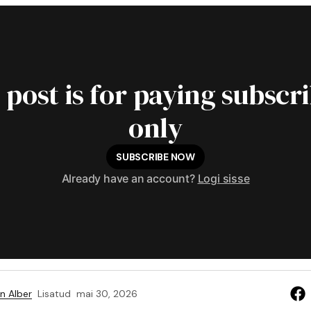
 post is for paying subscr
only
SUBSCRIBE NOW
Already have an account?
Logi sisse
n Alber
Lisatud
mai 30, 2026