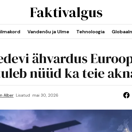
Faktivalgus
ilmakord
Vandenõu ja Ulme
Tehnoloogia
Globaal
devi ähvardus Euroop
tuleb nüüd ka teie akn
n Alber
Lisatud
mai 30, 2026