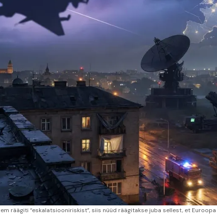
rem räägiti “eskalatsiooniriskist”, siis nüüd räägitakse juba sellest, et Euro