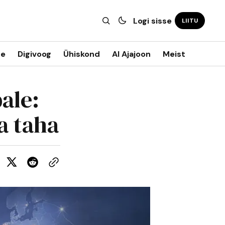
Logi sisse
LIITU
ne
Digivoog
Ühiskond
AI Ajajoon
Meist
ale:
a taha