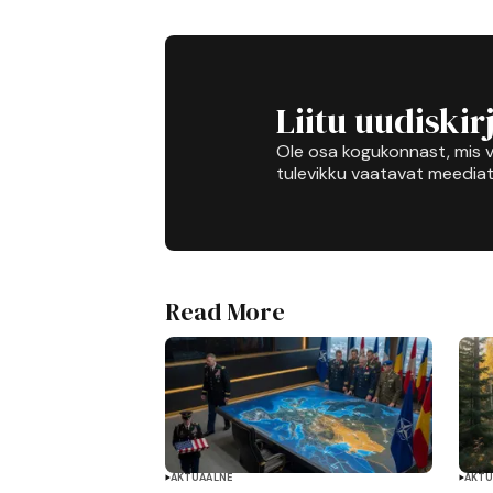
Liitu uudiskir
Ole osa kogukonnast, mis v
tulevikku vaatavat meediat
Read More
AKTUAALNE
AKTU