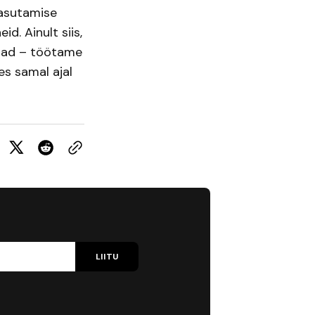
kasutamise
d. Ainult siis,
ajad – töötame
es samal ajal
LIITU