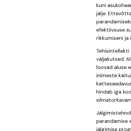
kuni asukohaan
jälje. Ettevõt
parandamiseks,
efektiivsuse s
rikkumiseni ja
Tehisintellekt
väljakutsed. A
loovad aluse e
inimeste käitu
kättesaadavuse
hindab iga kod
silmatorkavam
Jälgimistehno
parandamise ee
jälgimise prog