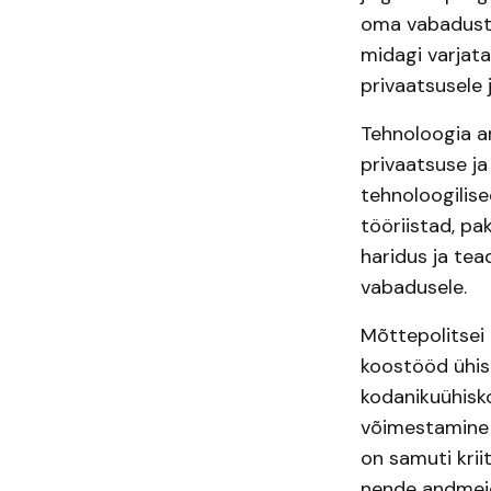
oma vabaduste
midagi varjata
privaatsusele 
Tehnoloogia a
privaatsuse ja
tehnoloogilis
tööriistad, pa
haridus ja tea
vabadusele.
Mõttepolitsei 
koostööd ühisk
kodanikuühisk
võimestamine t
on samuti kriit
nende andmeid