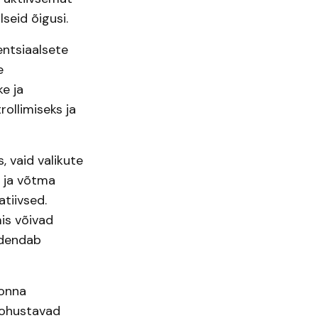
seid õigusi.
ntsiaalsete
e
e ja
ollimiseks ja
 vaid valikute
 ja võtma
tiivsed.
is võivad
edendab
konna
s ohustavad