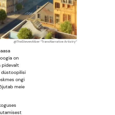
@TheStevenAlber “TransNarrative Artistry”
kaasa
loogia on
n pidevalt
düstoopilisi
keskmes ongi
mõjutab meie
 koguses
sutamisest