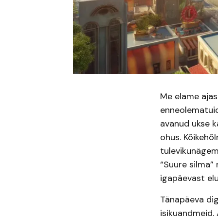
Me elame ajas
enneolematuid
avanud ukse ka
ohus. Kõikehõl
tulevikunägemu
“Suure silma” 
igapäevast elu
Tänapäeva dig
isikuandmeid. 