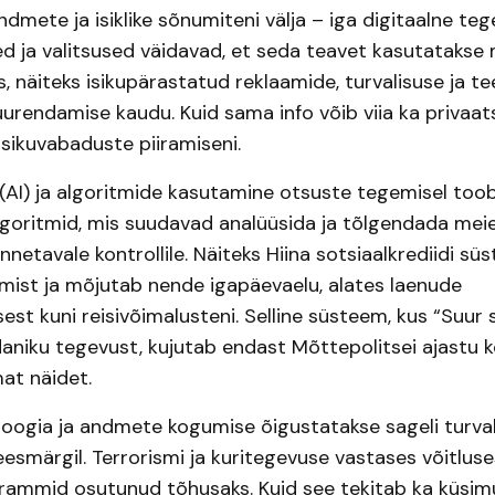
dmete ja isiklike sõnumiteni välja – iga digitaalne teg
ted ja valitsused väidavad, et seda teavet kasutatakse
 näiteks isikupärastatud reklaamide, turvalisuse ja t
uurendamise kaudu. Kuid sama info võib viia ka privaa
 isikuvabaduste piiramiseni.
i (AI) ja algoritmide kasutamine otsuste tegemisel to
lgoritmid, mis suudavad analüüsida ja tõlgendada meie
nnetavale kontrollile. Näiteks Hiina sotsiaalkrediidi s
mist ja mõjutab nende igapäevaelu, alates laenude
st kuni reisivõimalusteni. Selline süsteem, kus “Suur si
aniku tegevust, kujutab endast Mõttepolitsei ajastu k
at näidet.
loogia ja andmete kogumise õigustatakse sageli turva
smärgil. Terrorismi ja kuritegevuse vastases võitluse
rammid osutunud tõhusaks. Kuid see tekitab ka küsimus