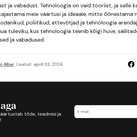
st ja vabadust. Tehnoloogia on vaid tööriist, ja selle 
 kajastama meie väärtusi ja ideaale, mitte õõnestama nei
kodanikud, poliitikud, ettevõtjad ja tehnoloogia arend
ua tuleviku, kus tehnoloogia teenib kõigi huve, säilitad
sed ja vabadused.
n Alber
Lisatud
aprill 03, 2024
jaga
äärtustab tõde, teadmisi ja
!