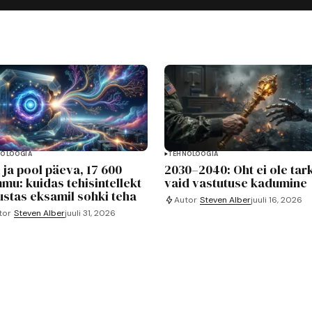
OLOOGIA
TEHNOLOOGIA
i ja pool päeva, 17 600
2030–2040: Oht ei ole tark
mu: kuidas tehisintellekt
vaid vastutuse kadumine
ustas eksamil sohki teha
Autor
Steven Alber
juuli 16, 2026
tor
Steven Alber
juuli 31, 2026