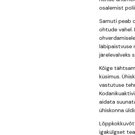
osalemist poli
Samuti peab o
ohtude vahel. 
ohverdamisele.
läbipaistvuse 
järelevalveks 
Kõige tähtsam 
küsimus. Ühis
vastutuse tehn
Kodanikuaktiv
aidata suunata
ühiskonna üldi
Lõppkokkuvõtt
igakülgset tea