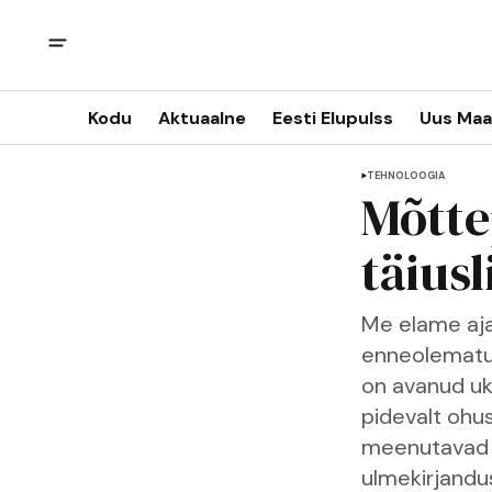
Kodu
Aktuaalne
Eesti Elupulss
Uus Maa
TEHNOLOOGIA
Mõtte
täiusl
Me elame aja
enneolematui
on avanud uks
pidevalt ohus
meenutavad d
ulmekirjandus