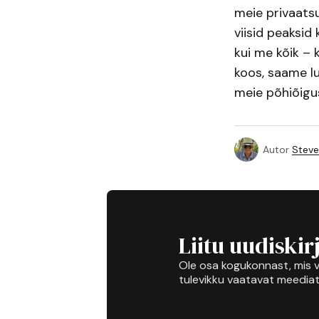
meie privaatsu
viisid peaksid
kui me kõik – 
koos, saame lu
meie põhiõigu
Autor
Steve
Liitu uudiskir
Ole osa kogukonnast, mis v
tulevikku vaatavat meediat