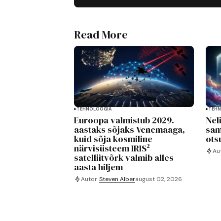
Read More
TEHNOLOOGIA
TEHN
Euroopa valmistub 2029.
Nel
aastaks sõjaks Venemaaga,
sam
kuid sõja kosmiline
ots
närvisüsteem IRIS²
Au
satelliitvõrk valmib alles
aasta hiljem
Autor
Steven Alber
august 02, 2026