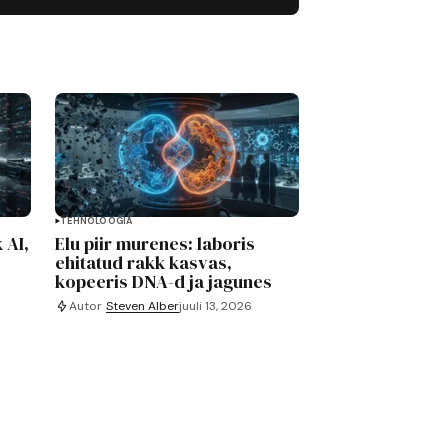
TEHNOLOOGIA
 AI,
Elu piir murenes: laboris
ehitatud rakk kasvas,
kopeeris DNA-d ja jagunes
Autor
Steven Alber
juuli 13, 2026