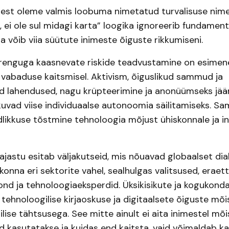
st oleme valmis loobuma nimetatud turvalisuse nimel.
, ei ole sul midagi karta” loogika ignoreerib fundamen
ja võib viia süütute inimeste õiguste rikkumiseni.
renguga kaasnevate riskide teadvustamine on esime
 vabaduse kaitsmisel. Aktivism, õiguslikud sammud ja
ed lahendused, nagu krüpteerimine ja anonüümseks jä
kuvad viise individuaalse autonoomia säilitamiseks. Sam
dlikkuse tõstmine tehnoloogia mõjust ühiskonnale ja in
ajastu esitab väljakutseid, mis nõuavad globaalset dial
onna eri sektorite vahel, sealhulgas valitsused, eraet
ond ja tehnoloogiaeksperdid. Üksikisikute ja kogukond
ehnoloogilise kirjaoskuse ja digitaalsete õiguste mõ
ilise tähtsusega. See mitte ainult ei aita inimestel mõi
 kasutatakse ja kuidas end kaitsta, vaid võimaldab ka