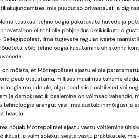
itikakujundamises, mis puudutab privaatsust ja digitaal
lema tasakaal tehnoloogia pakutavate hüvede ja pote
Innovatsioon ei tohi olla põhjendus üksikisikute õigust
 Sellegipoolest, ilma tugevate regulatiivsete raamistik
nõueteta, võib tehnoloogia kasutamine ühiskonna kontr
süveneda.
on mõista, et Mõttepolitsei ajastu ei ole paratamatus,
kond peab otsustama, millises maailmas tahame elada,
oloogia mõjude üle, olgu need siis positiivsed või nega
ism ja demokraatlik osalemine on võimsad vahendid, m
 tehnoloogia arengut viisil, mis austab inimõigusi ja 
st heaolu.
es nõuab Mõttepolitsei ajastu vastu võitlemine ühis
dlikkust ja valmisolekut seista vastu praktikatele, mi