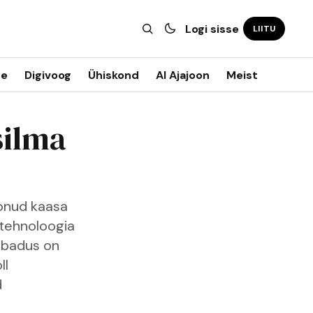
Logi sisse
LIITU
ne
Digivoog
Ühiskond
AI Ajajoon
Meist
silma
oonud kaasa
 tehnoloogia
vabadus on
ll
d