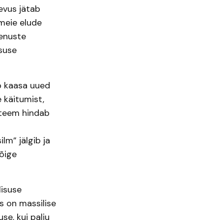
evus jätab
 meie elude
eenuste
tsuse
ob kaasa uued
 käitumist,
üsteem hindab
lm” jälgib ja
õige
lisuse
s on massilise
e, kui palju