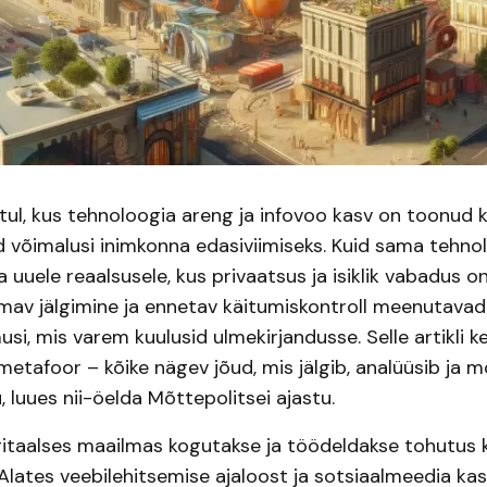
tul, kus tehnoloogia areng ja infovoo kasv on toonud 
 võimalusi inimkonna edasiviimiseks. Kuid sama tehno
 uuele reaalsusele, kus privaatsus ja isiklik vabadus o
mav jälgimine ja ennetav käitumiskontroll meenutavad 
si, mis varem kuulusid ulmekirjandusse. Selle artikli 
metafoor – kõike nägev jõud, mis jälgib, analüüsib ja 
, luues nii-öelda Mõttepolitsei ajastu.
itaalses maailmas kogutakse ja töödeldakse tohutus
Alates veebilehitsemise ajaloost ja sotsiaalmeedia ka