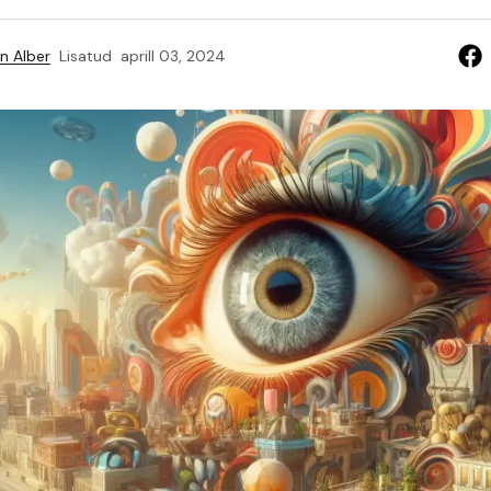
n Alber
Lisatud
aprill 03, 2024