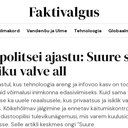
Faktivalgus
ilmakord
Vandenõu ja Ulme
Tehnoloogia
Globaal
politsei ajastu: Suure 
iku valve all
stul, kus tehnoloogia areng ja infovoo kasv on t
d võimalusi inimkonna edasiviimiseks. Kuid sama
e ka uuele reaalsusele, kus privaatsus ja isiklik 
. Kõikehõlmav jälgimine ja ennetav käitumiskontro
üstoopilisi tulevikunägemusi, mis varem kuulusi
se. Selle artikli keskmes ongi “Suure