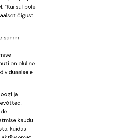
 “Kui sul pole
taalset õigust
ne samm
ämise
uti on oluline
dividuaalsele
oogi ja
tevõtted,
ade
istmise kaudu
sta, kuidas
 aktiivsemat