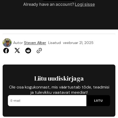
Already have an account?
Logi sisse
Autor
Steven Alber
Lisatud
veebruar 21, 2025
Liitu uudiskirjaga
Ole osa kogukonnast, mis väärtustab tõde, teadmisi
ja tulevikku vaatavat meediat!
LIITU