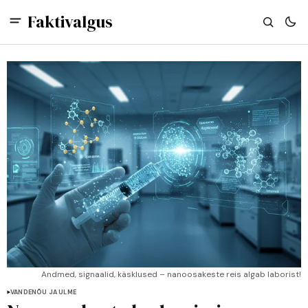
Faktivalgus
Andmed, signaalid, käsklused – nanoosakeste reis algab laborist!
VANDENÕU JA ULME