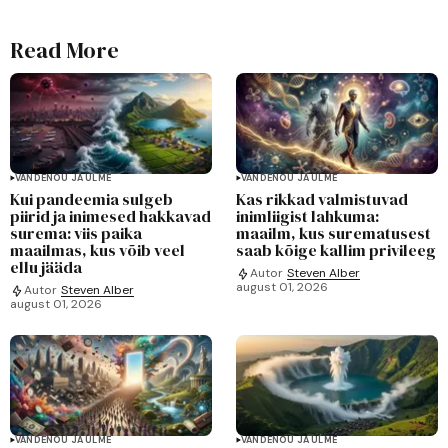
Read More
VANDENÕU JA ULME
VANDENÕU JA ULME
Kui pandeemia sulgeb
Kas rikkad valmistuvad
piirid ja inimesed hakkavad
inimliigist lahkuma:
surema: viis paika
maailm, kus surematusest
maailmas, kus võib veel
saab kõige kallim privileeg
ellu jääda
Autor
Steven Alber
august 01, 2026
Autor
Steven Alber
august 01, 2026
VANDENÕU JA ULME
VANDENÕU JA ULME