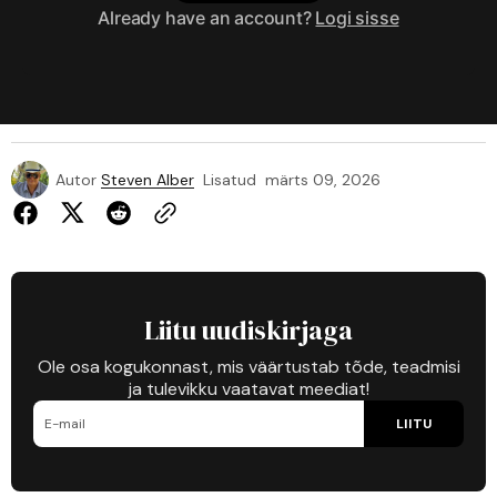
Already have an account?
Logi sisse
Autor
Steven Alber
Lisatud
märts 09, 2026
Liitu uudiskirjaga
Ole osa kogukonnast, mis väärtustab tõde, teadmisi
ja tulevikku vaatavat meediat!
LIITU