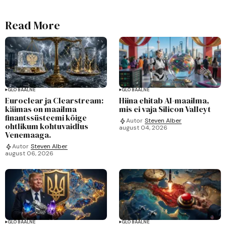
Read More
GLOBAALNE
GLOBAALNE
Euroclear ja Clearstream:
Hiina ehitab AI-maailma,
käimas on maailma
mis ei vaja Silicon Valleyt
finantssüsteemi kõige
Autor
Steven Alber
ohtlikum kohtuvaidlus
august 04, 2026
Venemaaga.
Autor
Steven Alber
august 06, 2026
GLOBAALNE
GLOBAALNE