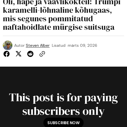
Õli, hape ja väävlikokteil: Trumpi
karamelli-lõhnaline kõhugaas,
mis segunes pommitatud
naftahoidlate mürgise suitsuga
Autor
Steven Alber
Lisatud
märts 09, 2026
This post is for paying
subscribers only
SUBSCRIBE NOW