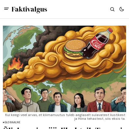
Faktivalgus
Kui keegi veel arvas, et kliimamuutus tuleb aeglaselt sulavatest liustikest 
ja Hiina tehastest, siis eksis ta. 
GLOBAALNE