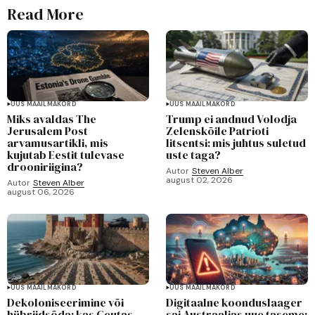
Read More
UUS MAAILMAKORD
UUS MAAILMAKORD
Miks avaldas The
Trump ei andnud Volodja
Jerusalem Post
Zelenskõile Patrioti
arvamusartikli, mis
litsentsi: mis juhtus suletud
kujutab Eestit tulevase
uste taga?
drooniriigina?
Autor
Steven Alber
august 02, 2026
Autor
Steven Alber
august 06, 2026
UUS MAAILMAKORD
UUS MAAILMAKORD
Dekoloniseerimine või
Digitaalne koonduslaager
hübriidsõda: kas Ceutas
sai Austraalias uue taseme: