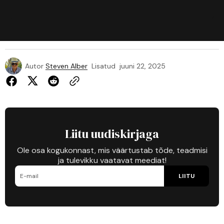
Autor
Steven Alber
Lisatud
juuni 22, 2025
Liitu uudiskirjaga
Ole osa kogukonnast, mis väärtustab tõde, teadmisi
ja tulevikku vaatavat meediat!
LIITU