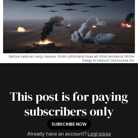
Seitse vaikivat varju taevas. Kolm sihtmärki maa all. Kõik lendasid. Mitte 
keegi ei näinud. Vastuseta öö.
This post is for paying
subscribers only
SUBSCRIBE NOW
Already have an account?
Logi sisse