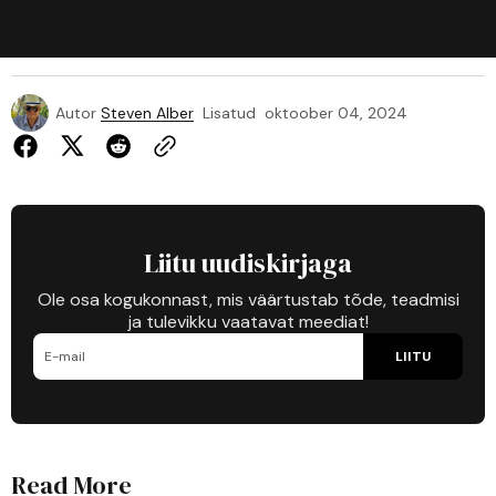
Autor
Steven Alber
Lisatud
oktoober 04, 2024
Liitu uudiskirjaga
Ole osa kogukonnast, mis väärtustab tõde, teadmisi
ja tulevikku vaatavat meediat!
LIITU
Read More