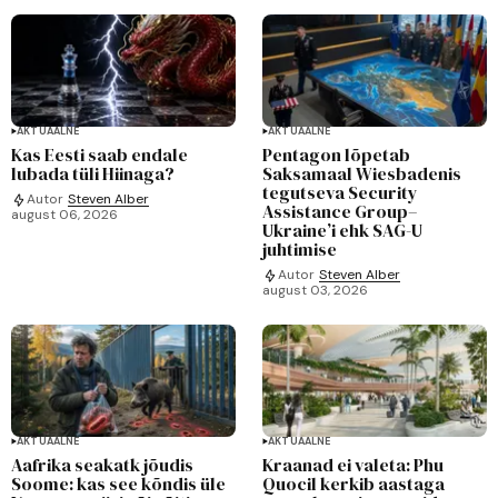
AKTUAALNE
AKTUAALNE
Kas Eesti saab endale
Pentagon lõpetab
lubada tüli Hiinaga?
Saksamaal Wiesbadenis
tegutseva Security
Autor
Steven Alber
Assistance Group–
august 06, 2026
Ukraine’i ehk SAG-U
juhtimise
Autor
Steven Alber
august 03, 2026
AKTUAALNE
AKTUAALNE
Aafrika seakatk jõudis
Kraanad ei valeta: Phu
Soome: kas see kõndis üle
Quocil kerkib aastaga