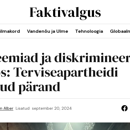
Faktivalgus
ilmakord
Vandenõu ja Ulme
Tehnoloogia
Globaal
emiad ja diskriminee
os: Terviseapartheidi
tud pärand
n Alber
Lisatud
september 20, 2024