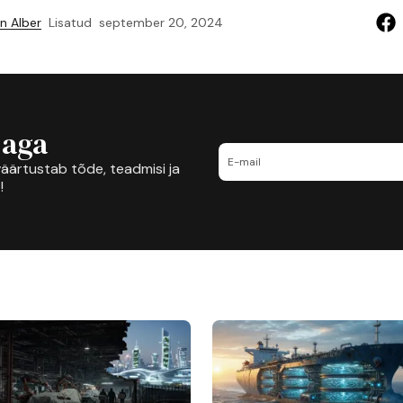
n Alber
Lisatud
september 20, 2024
jaga
äärtustab tõde, teadmisi ja
!