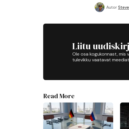
Autor
Steve
Liitu uudiskir
Ole osa kogukonnast, mis v
tulevikku vaatavat meediat
Read More