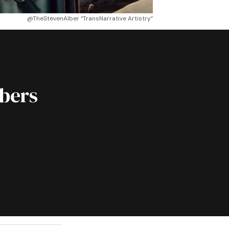
@TheStevenAlber “TransNarrative Artistry”
ibers