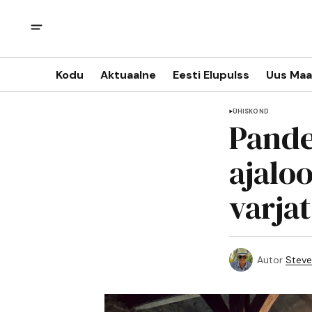
Kodu
Aktuaalne
Eesti Elupulss
Uus Maa
ÜHISKOND
Pande
ajalo
varja
Autor
Steve