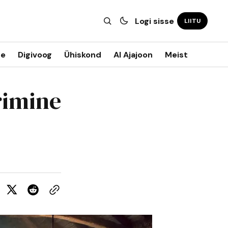
Logi sisse
LIITU
ne
Digivoog
Ühiskond
AI Ajajoon
Meist
rimine