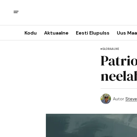
Kodu
Aktuaalne
Eesti Elupulss
Uus Maa
GLOBAALNE
Patri
neela
Autor
Steve