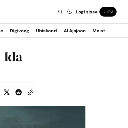
Logi sisse
LIITU
ne
Digivoog
Ühiskond
AI Ajajoon
Meist
-Ida