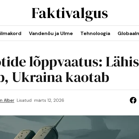
Faktivalgus
ilmakord
Vandenõu ja Ulme
Tehnoloogia
Globaal
otide lõppvaatus: Lähis
b, Ukraina kaotab
n Alber
Lisatud
märts 12, 2026