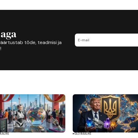
jaga
äärtustab tõde, teadmisi ja
!
AALNE
GLOBAALNE