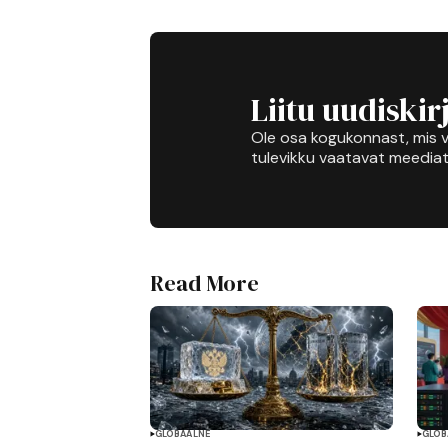
Liitu uudiskir
Ole osa kogukonnast, mis v
tulevikku vaatavat meediat
Read More
GLOBAALNE
GLOB