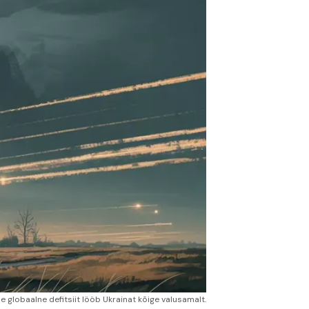
e globaalne defitsiit lööb Ukrainat kõige valusamalt.