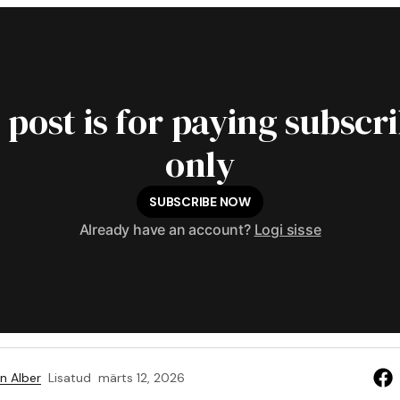
 post is for paying subscr
only
SUBSCRIBE NOW
Already have an account?
Logi sisse
n Alber
Lisatud
märts 12, 2026