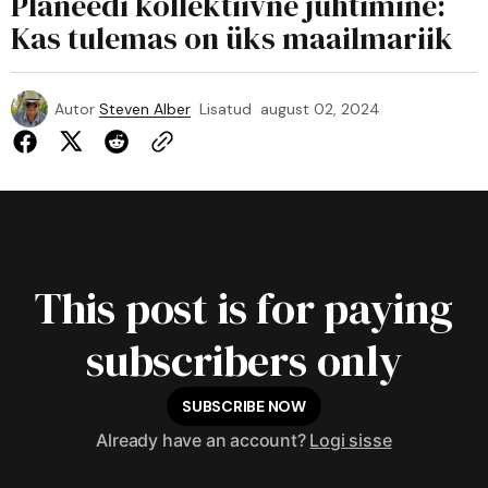
Planeedi kollektiivne juhtimine:
Kas tulemas on üks maailmariik
Autor
Steven Alber
Lisatud
august 02, 2024
This post is for paying
subscribers only
SUBSCRIBE NOW
Already have an account?
Logi sisse