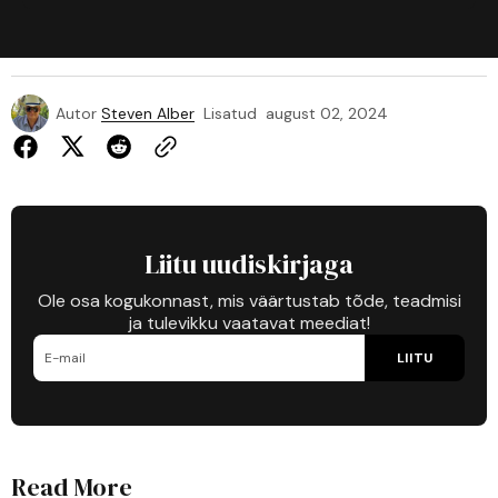
Autor
Steven Alber
Lisatud
august 02, 2024
Liitu uudiskirjaga
Ole osa kogukonnast, mis väärtustab tõde, teadmisi
ja tulevikku vaatavat meediat!
LIITU
Read More