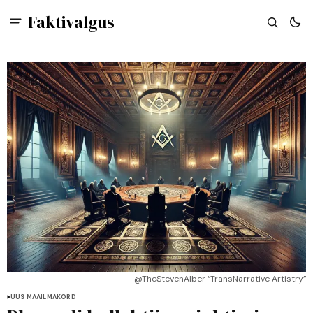
Faktivalgus
@TheStevenAlber “TransNarrative Artistry”
UUS MAAILMAKORD