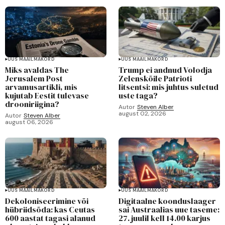
UUS MAAILMAKORD
UUS MAAILMAKORD
Miks avaldas The
Trump ei andnud Volodja
Jerusalem Post
Zelenskõile Patrioti
arvamusartikli, mis
litsentsi: mis juhtus suletud
kujutab Eestit tulevase
uste taga?
drooniriigina?
Autor
Steven Alber
august 02, 2026
Autor
Steven Alber
august 06, 2026
UUS MAAILMAKORD
UUS MAAILMAKORD
Dekoloniseerimine või
Digitaalne koonduslaager
hübriidsõda: kas Ceutas
sai Austraalias uue taseme:
600 aastat tagasi alanud
27. juulil kell 14.00 karjus