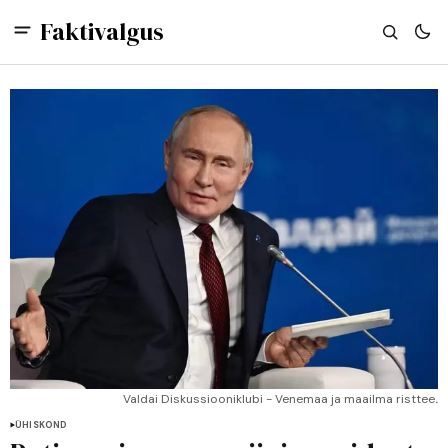
Faktivalgus
Valdai Diskussiooniklubi - Venemaa ja maailma risttee
.
ÜHISKOND