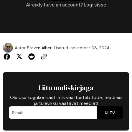
Already have an account?
Logi sisse
Autor
Steven Alber
Lisatud
november 08, 2024
Liitu uudiskirjaga
Ole osa kogukonnast, mis väärtustab tõde, teadmisi
ja tulevikku vaatavat meediat!
LIITU