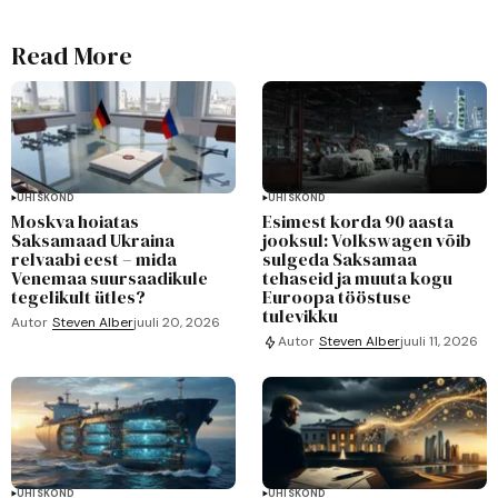
Read More
ÜHISKOND
ÜHISKOND
Moskva hoiatas
Esimest korda 90 aasta
Saksamaad Ukraina
jooksul: Volkswagen võib
relvaabi eest – mida
sulgeda Saksamaa
Venemaa suursaadikule
tehaseid ja muuta kogu
tegelikult ütles?
Euroopa tööstuse
tulevikku
Autor
Steven Alber
juuli 20, 2026
Autor
Steven Alber
juuli 11, 2026
ÜHISKOND
ÜHISKOND