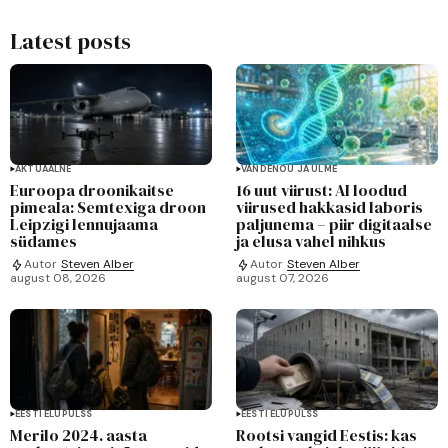
Latest posts
AKTUAALNE
VANDENÕU JA ULME
Euroopa droonikaitse
16 uut viirust: AI loodud
pimeala: Semtexiga droon
viirused hakkasid laboris
Leipzigi lennujaama
paljunema – piir digitaalse
südames
ja elusa vahel nihkus
Autor
Steven Alber
Autor
Steven Alber
august 08, 2026
august 07, 2026
EESTI ELUPULSS
EESTI ELUPULSS
Merilo 2024. aasta
Rootsi vangid Eestis: kas