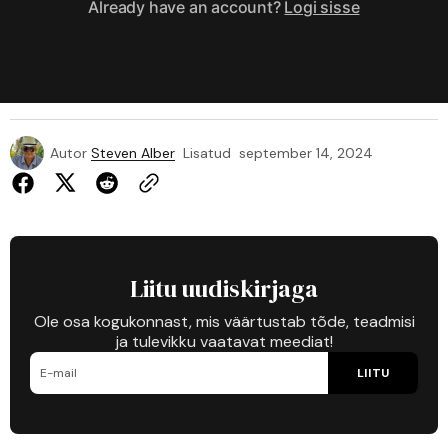
Already have an account?
Logi sisse
Autor
Steven Alber
Lisatud
september 14, 2024
Liitu uudiskirjaga
Ole osa kogukonnast, mis väärtustab tõde, teadmisi
ja tulevikku vaatavat meediat!
LIITU