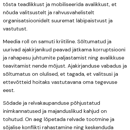
tõsta teadlikkust ja mobiliseerida avalikkust, et
nõuda valitsustelt ja rahvusvahelistelt
organisatsioonidelt suuremat läbipaistvust ja
vastutust.
Meedia roll on samuti kriitiline. Sõltumatud ja
uurivad ajakirjanikud peavad jätkama korruptsiooni
ja rahapesu juhtumite paljastamist ning avalikkuse
teavitamist nende mõjust. Ajakirjanduse vabadus ja
sõltumatus on olulised, et tagada, et valitsusi ja
ettevõtteid hoitaks vastutavana oma tegevuse
eest.
Sõdade ja relvakaupanduse põhjustatud
inimkannatused ja majanduslikud kahjud on
tohutud. On aeg lõpetada relvade tootmine ja
sõjalise konflikti rahastamine ning keskenduda