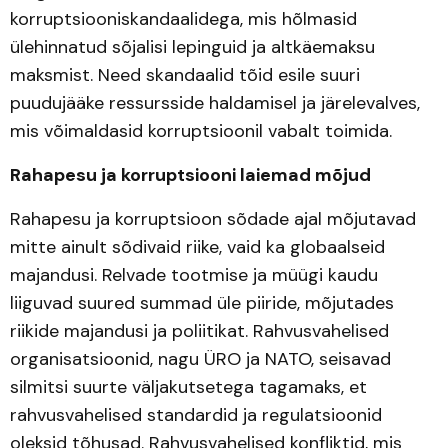
korruptsiooniskandaalidega, mis hõlmasid
ülehinnatud sõjalisi lepinguid ja altkäemaksu
maksmist. Need skandaalid tõid esile suuri
puudujääke ressursside haldamisel ja järelevalves,
mis võimaldasid korruptsioonil vabalt toimida.
Rahapesu ja korruptsiooni laiemad mõjud
Rahapesu ja korruptsioon sõdade ajal mõjutavad
mitte ainult sõdivaid riike, vaid ka globaalseid
majandusi. Relvade tootmise ja müügi kaudu
liiguvad suured summad üle piiride, mõjutades
riikide majandusi ja poliitikat. Rahvusvahelised
organisatsioonid, nagu ÜRO ja NATO, seisavad
silmitsi suurte väljakutsetega tagamaks, et
rahvusvahelised standardid ja regulatsioonid
oleksid tõhusad. Rahvusvahelised konfliktid, mis