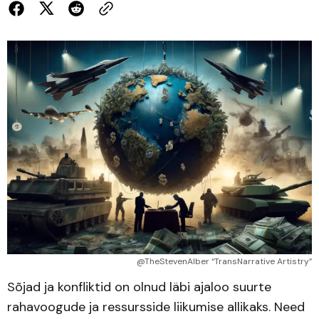
@TheStevenAlber “TransNarrative Artistry”
Sõjad ja konfliktid on olnud läbi ajaloo suurte
rahavoogude ja ressursside liikumise allikaks. Need