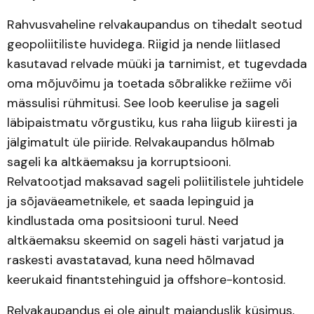
Rahvusvaheline relvakaupandus on tihedalt seotud
geopoliitiliste huvidega. Riigid ja nende liitlased
kasutavad relvade müüki ja tarnimist, et tugevdada
oma mõjuvõimu ja toetada sõbralikke režiime või
mässulisi rühmitusi. See loob keerulise ja sageli
läbipaistmatu võrgustiku, kus raha liigub kiiresti ja
jälgimatult üle piiride. Relvakaupandus hõlmab
sageli ka altkäemaksu ja korruptsiooni.
Relvatootjad maksavad sageli poliitilistele juhtidele
ja sõjaväeametnikele, et saada lepinguid ja
kindlustada oma positsiooni turul. Need
altkäemaksu skeemid on sageli hästi varjatud ja
raskesti avastatavad, kuna need hõlmavad
keerukaid finantstehinguid ja offshore-kontosid.
Relvakaupandus ei ole ainult majanduslik küsimus,