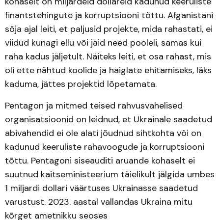
kohaselt on miljardeid dollareid kadunud keeruliste
finantstehingute ja korruptsiooni tõttu. Afganistani
sõja ajal leiti, et paljusid projekte, mida rahastati, ei
viidud kunagi ellu või jäid need pooleli, samas kui
raha kadus jäljetult. Näiteks leiti, et osa rahast, mis
oli ette nähtud koolide ja haiglate ehitamiseks, läks
kaduma, jättes projektid lõpetamata.
Pentagon ja mitmed teised rahvusvahelised
organisatsioonid on leidnud, et Ukrainale saadetud
abivahendid ei ole alati jõudnud sihtkohta või on
kadunud keeruliste rahavoogude ja korruptsiooni
tõttu. Pentagoni siseauditi aruande kohaselt ei
suutnud kaitseministeerium täielikult jälgida umbes
1 miljardi dollari väärtuses Ukrainasse saadetud
varustust. 2023. aastal vallandas Ukraina mitu
kõrget ametnikku seoses