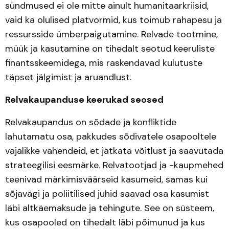
sündmused ei ole mitte ainult humanitaarkriisid,
vaid ka olulised platvormid, kus toimub rahapesu ja
ressursside ümberpaigutamine. Relvade tootmine,
müük ja kasutamine on tihedalt seotud keeruliste
finantsskeemidega, mis raskendavad kulutuste
täpset jälgimist ja aruandlust.
Relvakaupanduse keerukad seosed
Relvakaupandus on sõdade ja konfliktide
lahutamatu osa, pakkudes sõdivatele osapooltele
vajalikke vahendeid, et jätkata võitlust ja saavutada
strateegilisi eesmärke. Relvatootjad ja -kaupmehed
teenivad märkimisväärseid kasumeid, samas kui
sõjavägi ja poliitilised juhid saavad osa kasumist
läbi altkäemaksude ja tehingute. See on süsteem,
kus osapooled on tihedalt läbi põimunud ja kus