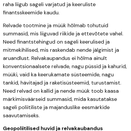
raha liigub sageli varjatud ja keeruliste
finantsskeemide kaudu.
Relvade tootmine ja müük hõlmab tohutuid
summasid, mis liiguvad riikide ja ettevõtete vahel.
Need finantstehingud on sageli keerulised ja
mitmekihilised, mis raskendab nende jälgimist ja
aruandlust. Relvakaupandus ei hõlma ainult
konventsionaalsete relvade, nagu püssid ja kahurid,
müüki, vaid ka keerukamate süsteemide, nagu
tankid, hävitajad ja raketisüsteemid, turustamist.
Need relvad on kallid ja nende müük toob kaasa
märkimisväärseid summasid, mida kasutatakse
sageli poliitiliste ja majanduslike eesmärkide
saavutamiseks.
Geopoliitilised huvid ja relvakaubandus