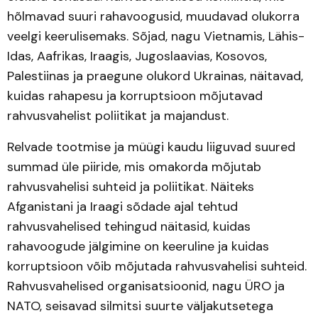
hõlmavad suuri rahavoogusid, muudavad olukorra
veelgi keerulisemaks. Sõjad, nagu Vietnamis, Lähis-
Idas, Aafrikas, Iraagis, Jugoslaavias, Kosovos,
Palestiinas ja praegune olukord Ukrainas, näitavad,
kuidas rahapesu ja korruptsioon mõjutavad
rahvusvahelist poliitikat ja majandust.
Relvade tootmise ja müügi kaudu liiguvad suured
summad üle piiride, mis omakorda mõjutab
rahvusvahelisi suhteid ja poliitikat. Näiteks
Afganistani ja Iraagi sõdade ajal tehtud
rahvusvahelised tehingud näitasid, kuidas
rahavoogude jälgimine on keeruline ja kuidas
korruptsioon võib mõjutada rahvusvahelisi suhteid.
Rahvusvahelised organisatsioonid, nagu ÜRO ja
NATO, seisavad silmitsi suurte väljakutsetega