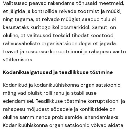
Valitsused peavad rakendama tõhusaid meetmeid,
et jälgida ja kontrollida relvade tootmist ja müüki,
ning tagama, et relvade müügist saadud tulu ei
kasutataks kuritegelikel eesmärkidel. Samuti on
oluline, et valitsused teeksid tihedat koostööd
rahvusvaheliste organisatsioonidega, et jagada
teavet ja ressursse korruptsiooni ja rahapesu vastu
võitlemiseks.
Kodanikualgatused ja teadlikkuse tõstmine
Kodanikud ja kodanikuühiskonna organisatsioonid
mängivad olulist rolli rahu ja stabiilsuse
edendamisel. Teadlikkuse tõstmine korruptsiooni ja
rahapesu mõjudest sõdadele ja konfliktidele on
oluline samm nende probleemide lahendamiseks.
Kodanikuühiskonna organisatsioonid võivad aidata