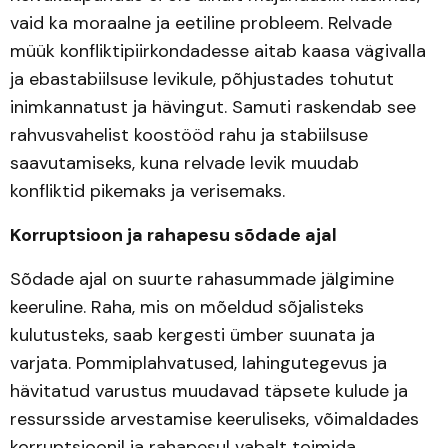
vaid ka moraalne ja eetiline probleem. Relvade
müük konfliktipiirkondadesse aitab kaasa vägivalla
ja ebastabiilsuse levikule, põhjustades tohutut
inimkannatust ja hävingut. Samuti raskendab see
rahvusvahelist koostööd rahu ja stabiilsuse
saavutamiseks, kuna relvade levik muudab
konfliktid pikemaks ja verisemaks.
Korruptsioon ja rahapesu sõdade ajal
Sõdade ajal on suurte rahasummade jälgimine
keeruline. Raha, mis on mõeldud sõjalisteks
kulutusteks, saab kergesti ümber suunata ja
varjata. Pommiplahvatused, lahingutegevus ja
hävitatud varustus muudavad täpsete kulude ja
ressursside arvestamise keeruliseks, võimaldades
korruptsioonil ja rahapesul vabalt toimida.