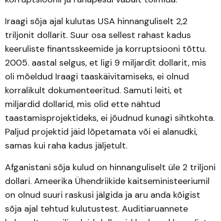
Iraagi sõja ajal kulutas USA hinnanguliselt 2,2
triljonit dollarit. Suur osa sellest rahast kadus
keeruliste finantsskeemide ja korruptsiooni tõttu.
2005. aastal selgus, et ligi 9 miljardit dollarit, mis
oli mõeldud Iraagi taaskäivitamiseks, ei olnud
korralikult dokumenteeritud. Samuti leiti, et
miljardid dollarid, mis olid ette nähtud
taastamisprojektideks, ei jõudnud kunagi sihtkohta.
Paljud projektid jäid lõpetamata või ei alanudki,
samas kui raha kadus jäljetult.
Afganistani sõja kulud on hinnanguliselt üle 2 triljoni
dollari. Ameerika Ühendriikide kaitseministeeriumil
on olnud suuri raskusi jälgida ja aru anda kõigist
sõja ajal tehtud kulutustest. Auditiaruannete