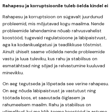
Rahapesu ja korruptsioonile tuleb öelda kindel ei
Rahapesu ja korruptsioon on sügavalt juurdunud
probleemid, mis mõjutavad kogu maailma. Nende
probleemide lahendamine nõuab rahvusvahelist
koostööd, tugevaid regulatsioone ja läbipaistvust,
aga ka kodanikualgatusi ja teadlikkuse tõstmist.
Ainult ühiselt saame võidelda nende probleemide
vastu ja luua tuleviku, kus rahu ja stabiilsus on
esmatähtsad ning sõjad ja relvastumine kuuluvad
minevikku.
On aeg tegutseda ja lõpetada see verine rahapesu.
On aeg nõuda läbipaistvust ja vastutust ning
töötada koos, et saavutada õiglasem ja
rahumeelsem maailm. Rahu ja stabiilsus on
võimalikud, kui me kõik teeme koostööd ja astume