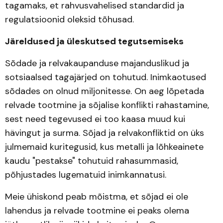
tagamaks, et rahvusvahelised standardid ja
regulatsioonid oleksid tõhusad.
Järeldused ja üleskutsed tegutsemiseks
Sõdade ja relvakaupanduse majanduslikud ja
sotsiaalsed tagajärjed on tohutud. Inimkaotused
sõdades on olnud miljonitesse. On aeg lõpetada
relvade tootmine ja sõjalise konflikti rahastamine,
sest need tegevused ei too kaasa muud kui
hävingut ja surma. Sõjad ja relvakonfliktid on üks
julmemaid kuritegusid, kus metalli ja lõhkeainete
kaudu "pestakse" tohutuid rahasummasid,
põhjustades lugematuid inimkannatusi.
Meie ühiskond peab mõistma, et sõjad ei ole
lahendus ja relvade tootmine ei peaks olema