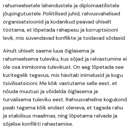
rahumeelsetele lahendustele ja diplomaatilistele
jõupingutustele. Poliitilised juhid, rahvusvahelised
organisatsioonid ja kodanikud peavad ühiselt
töötama, et lõpetada rahapesu ja korruptsiooni
levik, mis süvendavad konflikte ja toidavad sõdasid.
Ainult ühiselt saame luua õiglasema ja
rahumeelsema tuleviku, kus sõjad ja relvastumine ei
ole osa inimkonna tulevikust. On aeg lõpetada see
kuritegelik tegevus, mis hävitab inimelusid ja kogu
tsivilisatsiooni. Me kõik vastutame selle eest, et
nõuda muutusi ja võidelda õiglasema ja
turvalisema tuleviku eest. Rahvusvaheline kogukond
peab tegema kõik endast oleneva, et tagada rahu
ja stabiilsus maailmas, ning lõpetama relvade ja
sõjalise konflikti rahastamise.