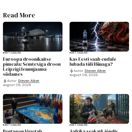
Read More
AKTUAALNE
AKTUAALNE
Euroopa droonikaitse
Kas Eesti saab endale
pimeala: Semtexiga droon
lubada tüli Hiinaga?
Leipzigi lennujaama
Autor
Steven Alber
südames
august 06, 2026
Autor
Steven Alber
august 08, 2026
AKTUAALNE
AKTUAALNE
Pentagon lõpetab
Aafrika seakatk jõudis