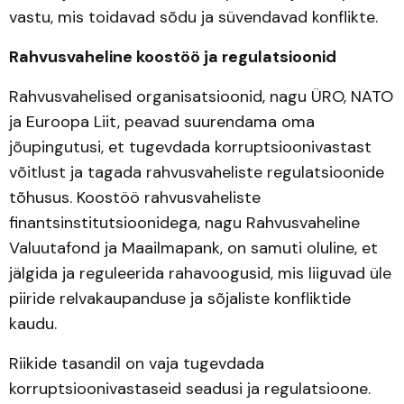
vastu, mis toidavad sõdu ja süvendavad konflikte.
Rahvusvaheline koostöö ja regulatsioonid
Rahvusvahelised organisatsioonid, nagu ÜRO, NATO
ja Euroopa Liit, peavad suurendama oma
jõupingutusi, et tugevdada korruptsioonivastast
võitlust ja tagada rahvusvaheliste regulatsioonide
tõhusus. Koostöö rahvusvaheliste
finantsinstitutsioonidega, nagu Rahvusvaheline
Valuutafond ja Maailmapank, on samuti oluline, et
jälgida ja reguleerida rahavoogusid, mis liiguvad üle
piiride relvakaupanduse ja sõjaliste konfliktide
kaudu.
Riikide tasandil on vaja tugevdada
korruptsioonivastaseid seadusi ja regulatsioone.