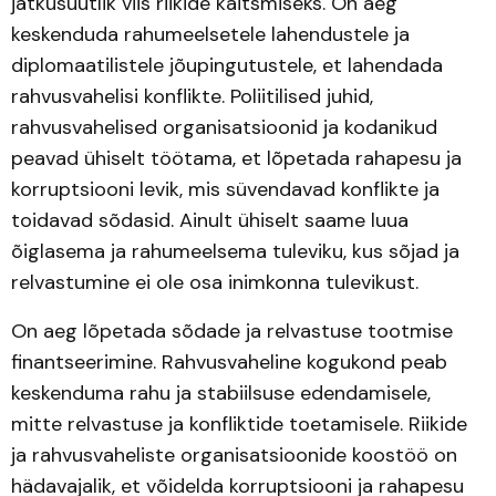
jätkusuutlik viis riikide kaitsmiseks. On aeg
keskenduda rahumeelsetele lahendustele ja
diplomaatilistele jõupingutustele, et lahendada
rahvusvahelisi konflikte. Poliitilised juhid,
rahvusvahelised organisatsioonid ja kodanikud
peavad ühiselt töötama, et lõpetada rahapesu ja
korruptsiooni levik, mis süvendavad konflikte ja
toidavad sõdasid. Ainult ühiselt saame luua
õiglasema ja rahumeelsema tuleviku, kus sõjad ja
relvastumine ei ole osa inimkonna tulevikust.
On aeg lõpetada sõdade ja relvastuse tootmise
finantseerimine. Rahvusvaheline kogukond peab
keskenduma rahu ja stabiilsuse edendamisele,
mitte relvastuse ja konfliktide toetamisele. Riikide
ja rahvusvaheliste organisatsioonide koostöö on
hädavajalik, et võidelda korruptsiooni ja rahapesu