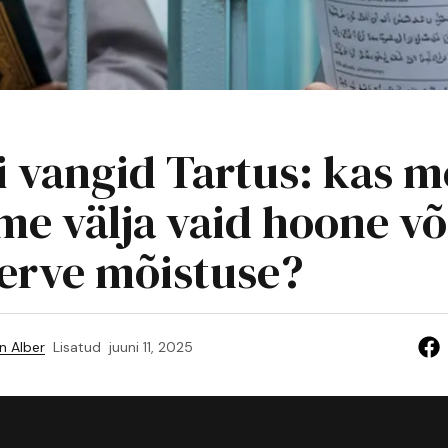
i vangid Tartus: kas m
me välja vaid hoone võ
erve mõistuse?
n Alber
Lisatud
juuni 11, 2025