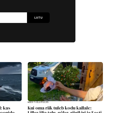
LIITU
EESTI ELUPULSS
d: kas
Kui oma riik tuleb kodu kallale:
roonide
Lillevälja talu, põlev riigikiri ja Eesti