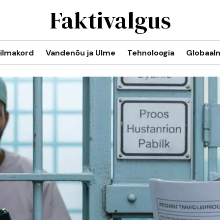
Faktivalgus
ilmakord
Vandenõu ja Ulme
Tehnoloogia
Globaal