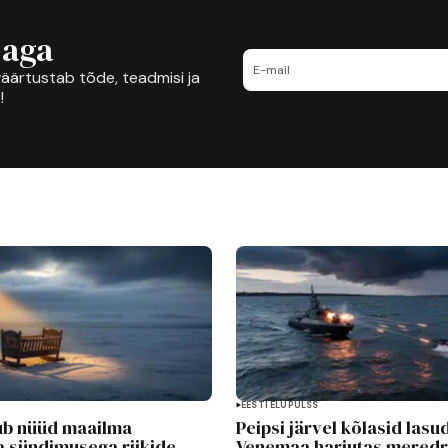
jaga
äärtustab tõde, teadmisi ja
!
EESTI ELUPULSS
lub nüüd maailma
Peipsi järvel kõlasid lasu
 sündimusega riikide
Venemaa harjutas mered