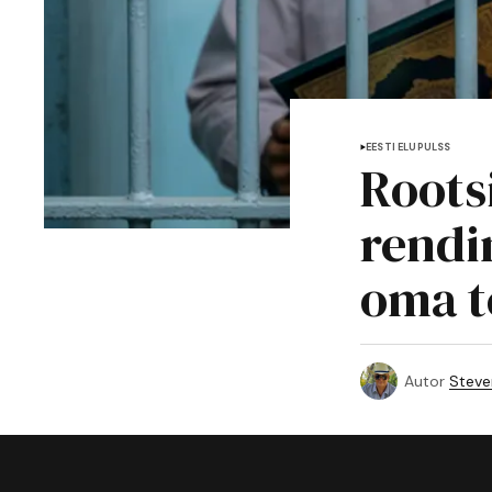
EESTI ELUPULSS
Roots
rendi
oma t
Autor
Steve