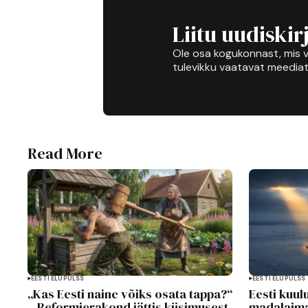
Liitu uudiskir
Ole osa kogukonnast, mis v
tulevikku vaatavat meediat
Read More
EESTI ELUPULSS
EESTI ELUPULSS
„Kas Eesti naine võiks osata tappa?“
Eesti kuu
– Reformierakond jättis küsimusest
madalaima