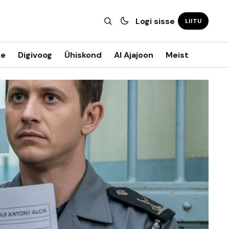
Logi sisse
LIITU
ne
Digivoog
Ühiskond
AI Ajajoon
Meist