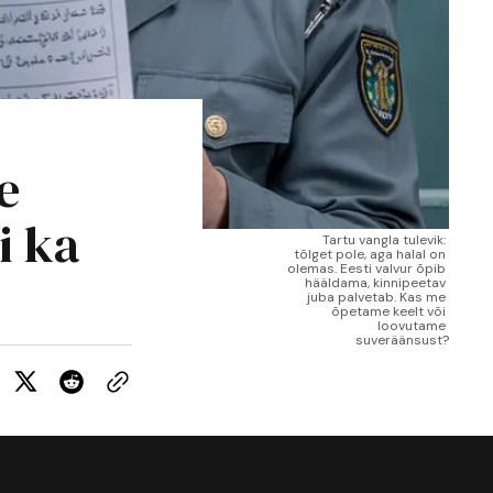
e
i ka
Tartu vangla tulevik: 
tõlget pole, aga halal on 
olemas. Eesti valvur õpib 
hääldama, kinnipeetav 
juba palvetab. Kas me 
õpetame keelt või 
loovutame 
suveräänsust?