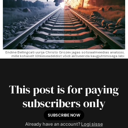
Endine Bellingcati uurija Christo Grozev jagas sotsiaalmeedias analüüsi, 
mille kohaselt lõhkeseadeldist võidi aktiveerida kaugjuhtimisega läbi 
umbes 300 meetri pikkuse elektrikaabli, mis viis lähedalasuvasse 
parklasse. 
This post is for paying
subscribers only
SUBSCRIBE NOW
Already have an account?
Logi sisse