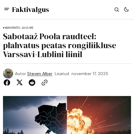
Faktivalgus
VANDENÕU JA ULME
Sabotaaž Poola raudteel:
plahvatus peatas rongiliikluse
Varssavi-Lublini liinil
Autor
Steven Alber
Lisatud
november 17, 2025