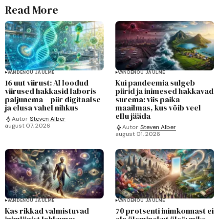
Read More
VANDENÕU JA ULME
VANDENÕU JA ULME
16 uut viirust: AI loodud
Kui pandeemia sulgeb
viirused hakkasid laboris
piirid ja inimesed hakkavad
paljunema – piir digitaalse
surema: viis paika
ja elusa vahel nihkus
maailmas, kus võib veel
ellu jääda
Autor
Steven Alber
august 07, 2026
Autor
Steven Alber
august 01, 2026
VANDENÕU JA ULME
VANDENÕU JA ULME
Kas rikkad valmistuvad
70 protsenti inimkonnast ei
inimliigist lahkuma:
ela üleminekut üle“: miks