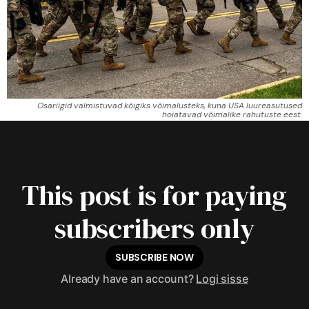
Osariigid valmistuvad kõigiks võimalusteks, kuna USA luureasutused
hoiatavad võimalike rahutuste eest.
This post is for paying
subscribers only
SUBSCRIBE NOW
Already have an account?
Logi sisse