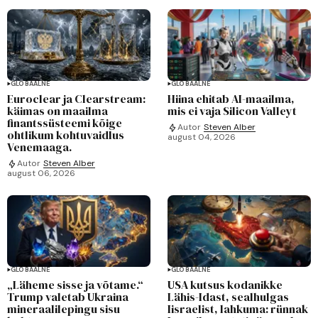
GLOBAALNE
GLOBAALNE
Euroclear ja Clearstream:
Hiina ehitab AI-maailma,
käimas on maailma
mis ei vaja Silicon Valleyt
finantssüsteemi kõige
Autor
Steven Alber
ohtlikum kohtuvaidlus
august 04, 2026
Venemaaga.
Autor
Steven Alber
august 06, 2026
GLOBAALNE
GLOBAALNE
„Läheme sisse ja võtame.“
USA kutsus kodanikke
Trump valetab Ukraina
Lähis-Idast, sealhulgas
mineraalilepingu sisu
Iisraelist, lahkuma: rünnak