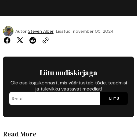
Autor
Steven Alber
Lisatud
november 05, 2024
Liitu uudiskirjaga
Ole osa kogukonnast, mis väärtustab tõde, teadmisi
ja tulevikku vaatavat meediat!
LIITU
Read More