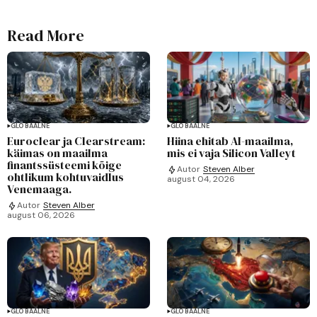
Read More
GLOBAALNE
GLOBAALNE
Euroclear ja Clearstream:
Hiina ehitab AI-maailma,
käimas on maailma
mis ei vaja Silicon Valleyt
finantssüsteemi kõige
Autor
Steven Alber
ohtlikum kohtuvaidlus
august 04, 2026
Venemaaga.
Autor
Steven Alber
august 06, 2026
GLOBAALNE
GLOBAALNE