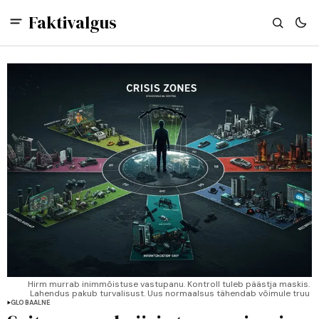
Faktivalgus
Hirm murrab inimmõistuse vastupanu. Kontroll tuleb päästja maskis. 
Lahendus pakub turvalisust. Uus normaalsus tähendab võimule truu 
kodaniku elu. 
GLOBAALNE