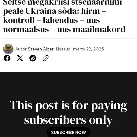
Seitse megakriisi stsenaariumi
peale Ukraina sõda: hirm –
kontroll – lahendus – uus
normaalsus – uus maailmakord
Autor
Steven Alber
Lisatud
märts 22, 2025
This post is for paying
subscribers only
SUBSCRIBE NOW