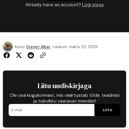
Already have an account?
Logi sisse
Autor
Steven Alber
Lisatud
märts 22, 2025
Liitu uudiskirjaga
Ole osa kogukonnast, mis väärtustab tõde, teadmisi
ja tulevikku vaatavat meediat!
LIITU