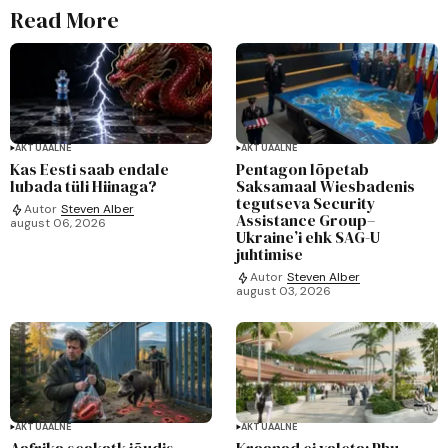
Read More
AKTUAALNE
AKTUAALNE
Kas Eesti saab endale
Pentagon lõpetab
lubada tüli Hiinaga?
Saksamaal Wiesbadenis
tegutseva Security
Autor
Steven Alber
Assistance Group–
august 06, 2026
Ukraine’i ehk SAG-U
juhtimise
Autor
Steven Alber
august 03, 2026
AKTUAALNE
AKTUAALNE
Aafrika seakatk jõudis
Kraanad ei valeta: Phu