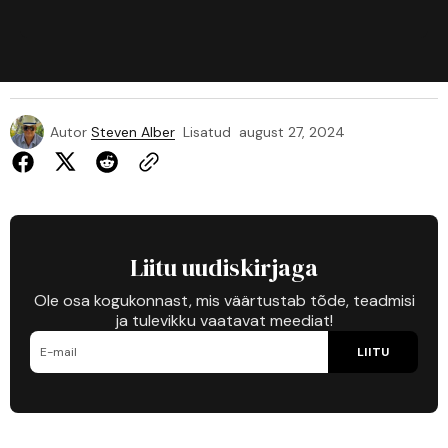
Autor
Steven Alber
Lisatud
august 27, 2024
Liitu uudiskirjaga
Ole osa kogukonnast, mis väärtustab tõde, teadmisi
ja tulevikku vaatavat meediat!
LIITU