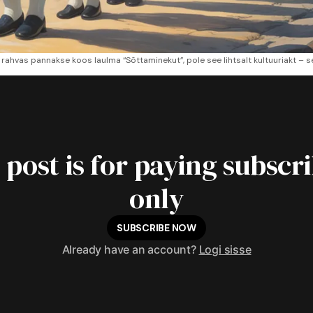
 rahvas pannakse koos laulma “Sõttaminekut”, pole see lihtsalt kultuuriakt – s
 post is for paying subscr
only
SUBSCRIBE NOW
Already have an account?
Logi sisse