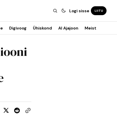
Logi sisse
LIITU
ne
Digivoog
Ühiskond
AI Ajajoon
Meist
iooni
e