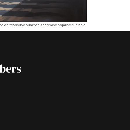
ee on teadvuse sünkroniseerimine sõjalisele lainele. 
ibers