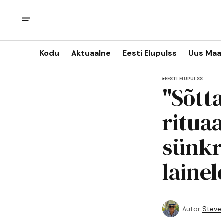
Kodu
Aktuaalne
Eesti Elupulss
Uus Maa
EESTI ELUPULSS
"Sõtt
ritua
sünkr
lainel
Autor
Steve