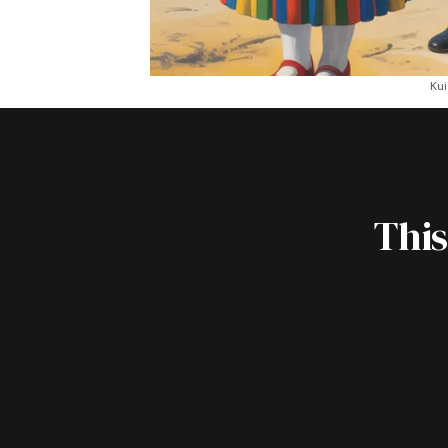
Kui
This