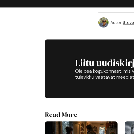
Autor
Steve
Liitu uudiskir
Ole osa kogukonnast, mis v
tulevikku vaatavat meediat
Read More