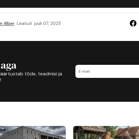
n Alber
Lisatud
juuli 07, 2025
jaga
äärtustab tõde, teadmisi ja
!