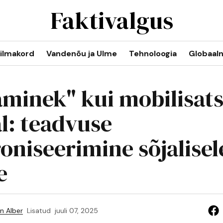
Faktivalgus
ilmakord
Vandenõu ja Ulme
Tehnoloogia
Globaal
aminek" kui mobilisats
al: teadvuse
oniseerimine sõjalisel
e
n Alber
Lisatud
juuli 07, 2025