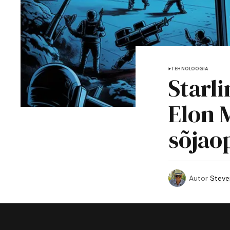
TEHNOLOOGIA
Starl
Elon 
sõjao
Autor
Steve