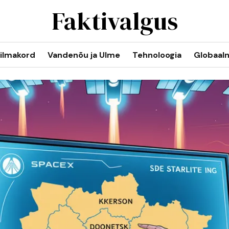
Faktivalgus
ilmakord
Vandenõu ja Ulme
Tehnoloogia
Globaal