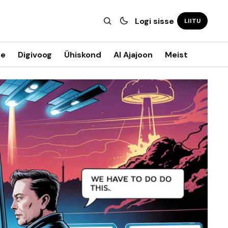
Logi sisse
LIITU
ne
Digivoog
Ühiskond
AI Ajajoon
Meist