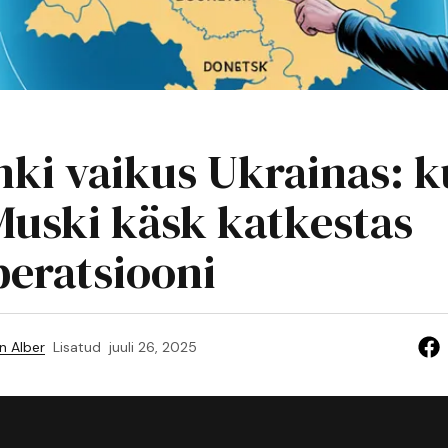
inki vaikus Ukrainas: 
Muski käsk katkestas
peratsiooni
n Alber
Lisatud
juuli 26, 2025