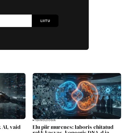
LIITU
TEHNOLOOGIA
 AI, vaid
Elu piir murenes: laboris ehitatud
rakk kasvas, kopeeris DNA-d ja