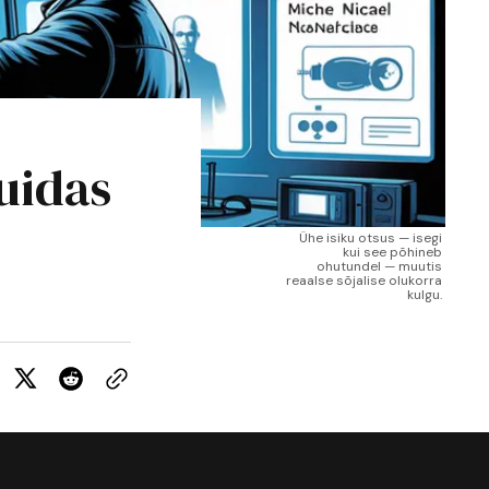
kuidas
Ühe isiku otsus — isegi 
kui see põhineb 
ohutundel — muutis 
reaalse sõjalise olukorra 
kulgu. 