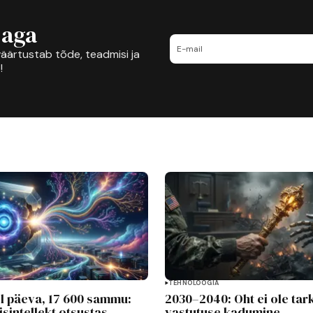
jaga
äärtustab tõde, teadmisi ja
!
TEHNOLOOGIA
ol päeva, 17 600 sammu:
2030–2040: Oht ei ole tark
isintellekt otsustas
vastutuse kadumine