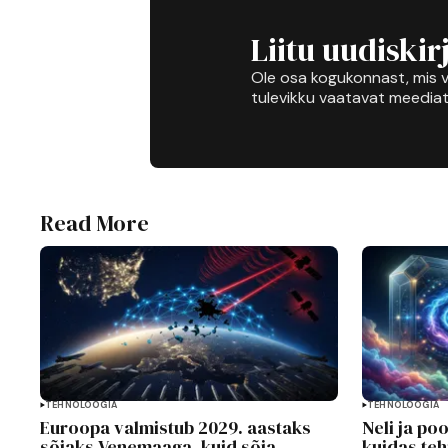
Liitu uudiskir
Ole osa kogukonnast, mis v
tulevikku vaatavat meediat
Read More
TEHNOLOOGIA
TEHNOLOOGIA
Euroopa valmistub 2029. aastaks
Neli ja po
sõjaks Venemaaga, kuid sõja
kuidas teh