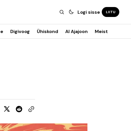
Logi sisse
LIITU
ne
Digivoog
Ühiskond
AI Ajajoon
Meist