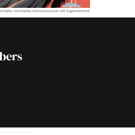
iiridele, rõhutades kliimamuutuse rolli tugevnemisel.
ibers