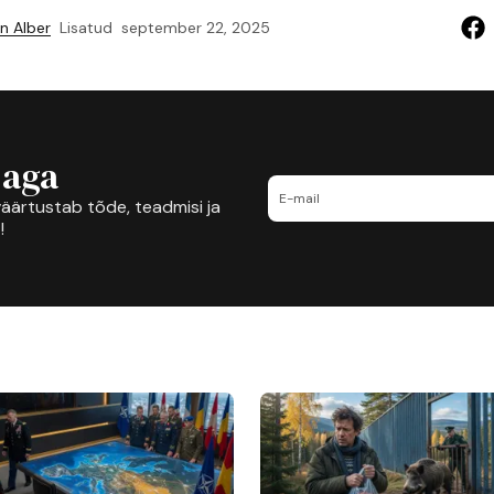
n Alber
Lisatud
september 22, 2025
jaga
äärtustab tõde, teadmisi ja
!