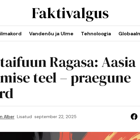
Faktivalgus
ilmakord
Vandenõu ja Ulme
Tehnoloogia
Globaal
taifuun Ragasa: Aasia
amise teel – praegune
rd
n Alber
Lisatud
september 22, 2025