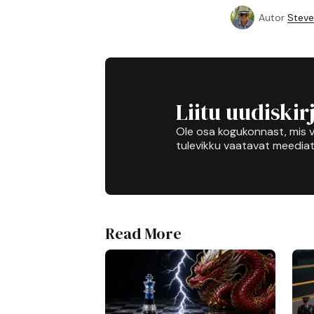
Autor
Steve
Liitu uudiskir
Ole osa kogukonnast, mis v
tulevikku vaatavat meediat
Read More