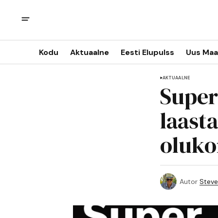
Kodu
Aktuaalne
Eesti Elupulss
Uus Maa
AKTUAALNE
Super
laast
oluko
Autor
Steve