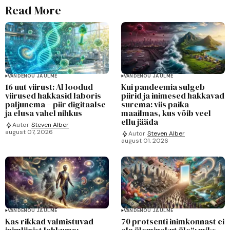
Read More
VANDENÕU JA ULME
VANDENÕU JA ULME
16 uut viirust: AI loodud
Kui pandeemia sulgeb
viirused hakkasid laboris
piirid ja inimesed hakkavad
paljunema – piir digitaalse
surema: viis paika
ja elusa vahel nihkus
maailmas, kus võib veel
ellu jääda
Autor
Steven Alber
august 07, 2026
Autor
Steven Alber
august 01, 2026
VANDENÕU JA ULME
VANDENÕU JA ULME
Kas rikkad valmistuvad
70 protsenti inimkonnast ei
inimliigist lahkuma:
ela üleminekut üle“: miks