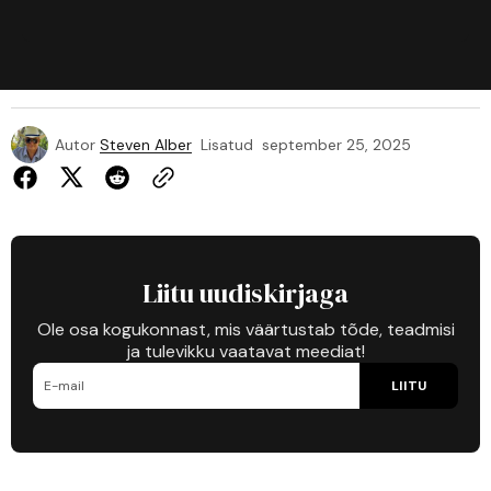
Autor
Steven Alber
Lisatud
september 25, 2025
Liitu uudiskirjaga
Ole osa kogukonnast, mis väärtustab tõde, teadmisi
ja tulevikku vaatavat meediat!
LIITU