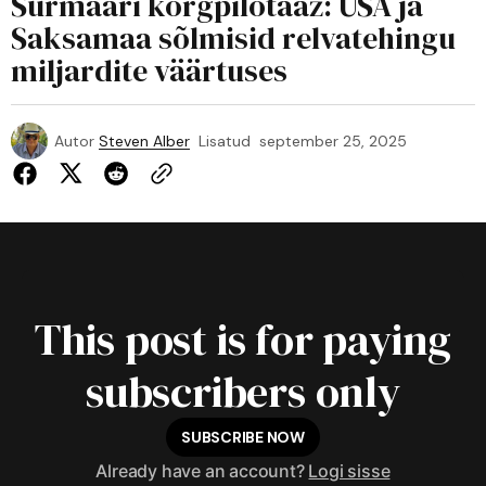
Surmaäri kõrgpilotaaž: USA ja
Saksamaa sõlmisid relvatehingu
miljardite väärtuses
Autor
Steven Alber
Lisatud
september 25, 2025
This post is for paying
subscribers only
SUBSCRIBE NOW
Already have an account?
Logi sisse