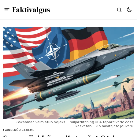
Faktivalgus
Saksamaa valmistub sõjaks – miljarditehing USA taparelvade eest 
kasvatab F-35 hävitajate jõuvaru.
VANDENÕU JA ULME