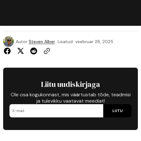
Autor
Steven Alber
Lisatud
veebruar 28, 2025
Liitu uudiskirjaga
Ole osa kogukonnast, mis väärtustab tõde, teadmisi
ja tulevikku vaatavat meediat!
LIITU