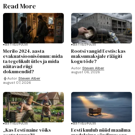
Read More
EESTI ELUPULSS
EESTI ELUPULSS
Merilo 2024. aasta
Rootsi vangid Eestis: kas
evakuatsioonisõnum: mida
maksumaksjale räägiti
ta tegelikult ütles ja mida
kogu tõde?
näitavad riigi
Autor
Steven Alber
dokumendid?
august 06, 2026
Autor
Steven Alber
august 07, 2026
EESTI ELUPULSS
EESTI ELUPULSS
„Kas Eesti naine võiks
Eesti kuulub nüüd maailma
osata tappa?“ –
madalaima sündimusega