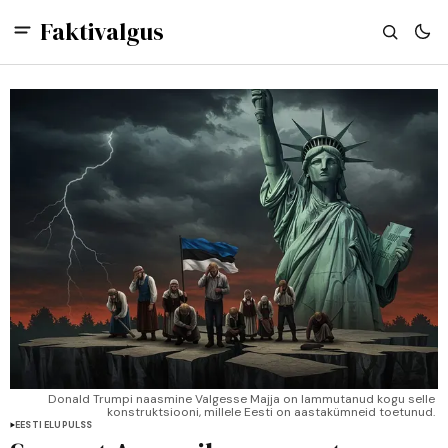
Faktivalgus
Donald Trumpi naasmine Valgesse Majja on lammutanud kogu selle 
konstruktsiooni, millele Eesti on aastakümneid toetunud. 
EESTI ELUPULSS