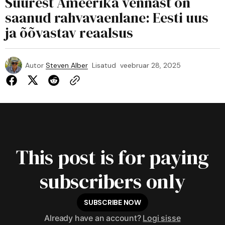
Suurest Ameerika vennast on
saanud rahvavaenlane: Eesti uus
ja õõvastav reaalsus
Autor
Steven Alber
Lisatud
veebruar 28, 2025
This post is for paying
subscribers only
SUBSCRIBE NOW
Already have an account?
Logi sisse