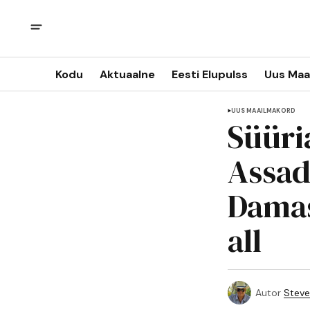
Kodu
Aktuaalne
Eesti Elupulss
Uus Maa
UUS MAAILMAKORD
Süüri
Assad
Damas
all
Autor
Steve