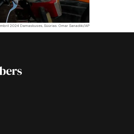
tsembril 2024 Damaskuses, Süürias. Omar Sanadiki/AP
ibers