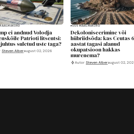
MAAILMAKORD
UUS MAAILMAKORD
mp ei andnud Volodja
Dekoloniseerimine või
nskõile Patrioti litsentsi:
hübriidsõda: kas Ceutas 
 juhtus suletud uste taga?
aastat tagasi alanud
okupatsioon hakkas
r
Steven Alber
august 02, 2026
murenema?
Autor
Steven Alber
august 02, 20