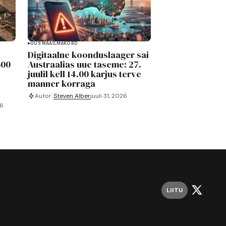
UUS MAAILMAKORD
Digitaalne koonduslaager sai
600
Austraalias uue taseme: 27.
juulil kell 14.00 karjus terve
manner korraga
Autor
Steven Alber
juuli 31, 2026
26
LIITU