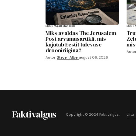
UUS MAAILMAKORD
UUS 
Miks avaldas The Jerusalem
Tru
Post arvamusartikli, mis
Zele
kujutab Eestit tulevase
mis
drooniriigina?
Auto
Autor
Steven Alber
august 06, 2026
Faktivalgus
Copyright © 2024 Faktivalgus.
Liitu