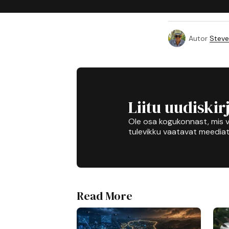
Autor
Steve
Liitu uudiskir
Ole osa kogukonnast, mis v
tulevikku vaatavat meediat
Read More