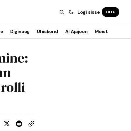
Logi sisse
LIITU
ne
Digivoog
Ühiskond
AI Ajajoon
Meist
mine:
nn
rolli