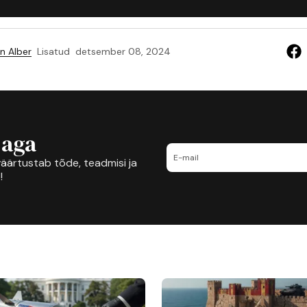
n Alber
Lisatud
detsember 08, 2024
jaga
äärtustab tõde, teadmisi ja
!