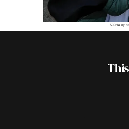
Süüria opos
This