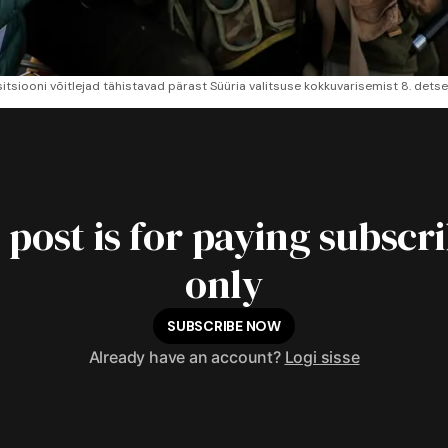
itsiooni võitlejad tähistavad pärast Süüria valitsuse kokkuvarisemist 8. de
 post is for paying subscr
only
SUBSCRIBE NOW
Already have an account?
Logi sisse