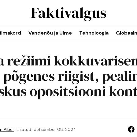
Faktivalgus
ilmakord
Vandenõu ja Ulme
Tehnoloogia
Globaal
a režiimi kokkuvarise
 põgenes riigist, peali
kus opositsiooni kont
n Alber
Lisatud
detsember 08, 2024