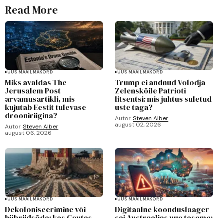
Read More
UUS MAAILMAKORD
UUS MAAILMAKORD
Miks avaldas The
Trump ei andnud Volodja
Jerusalem Post
Zelenskõile Patrioti
arvamusartikli, mis
litsentsi: mis juhtus suletud
kujutab Eestit tulevase
uste taga?
drooniriigina?
Autor
Steven Alber
august 02, 2026
Autor
Steven Alber
august 06, 2026
UUS MAAILMAKORD
UUS MAAILMAKORD
Dekoloniseerimine või
Digitaalne koonduslaager
hübriidsõda: kas Ceutas
sai Austraalias uue taseme: