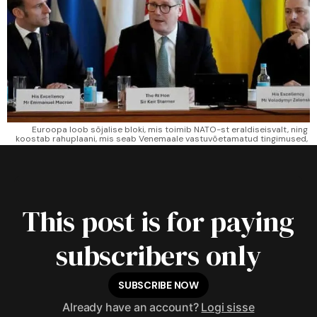
Euroopa loob sõjalise bloki, mis toimib NATO-st eraldiseisvalt, ning 
koostab rahuplaani, mis seab Venemaale vastuvõetamatud tingimused, 
pakkudes samas Ukrainale illusiooni tugevamast positsioonist. 
This post is for paying
subscribers only
SUBSCRIBE NOW
Already have an account?
Logi sisse