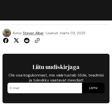
Autor
Steven Alber
Lisatud
märts 03, 2025
Liitu uudiskirjaga
Ole osa kogukonnast, mis väärtustab tõde, teadmisi
ja tulevikku vaatavat meediat!
LIITU