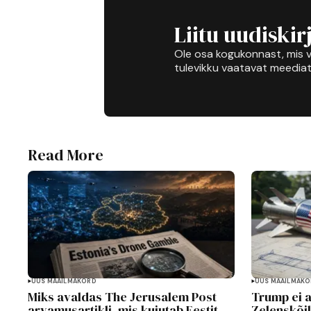
Liitu uudiskir
Ole osa kogukonnast, mis v
tulevikku vaatavat meediat
Read More
UUS MAAILMAKORD
UUS MAAILMAK
Miks avaldas The Jerusalem Post
Trump ei 
arvamusartikli, mis kujutab Eestit
Zelenskõile