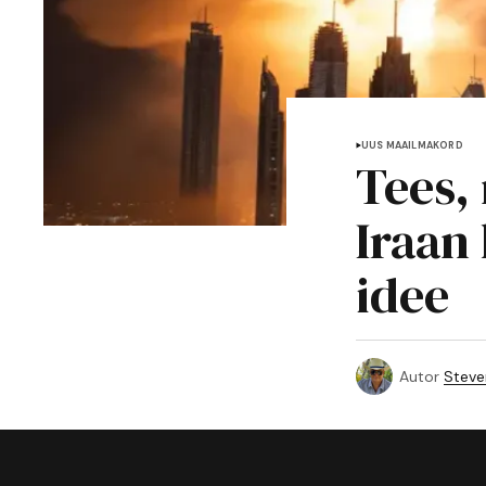
UUS MAAILMAKORD
Tees,
Iraan
idee
Autor
Steve