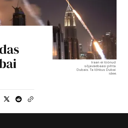
idas
bai
Iraan ei löönud 
sõjaväebaasi pihta 
Dubais. Ta lõhkus Dubai 
idee.