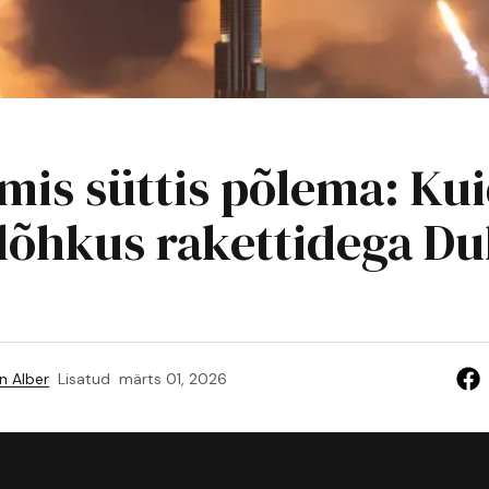
 mis süttis põlema: Ku
 lõhkus rakettidega Du
n Alber
Lisatud
märts 01, 2026