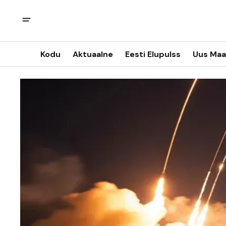
Kodu
Aktuaalne
Eesti Elupulss
Uus Maa