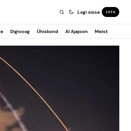
Logi sisse
LIITU
ne
Digivoog
Ühiskond
AI Ajajoon
Meist