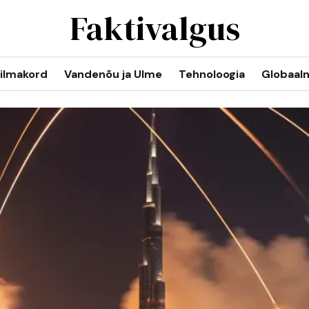
Faktivalgus
ilmakord
Vandenõu ja Ulme
Tehnoloogia
Globaal