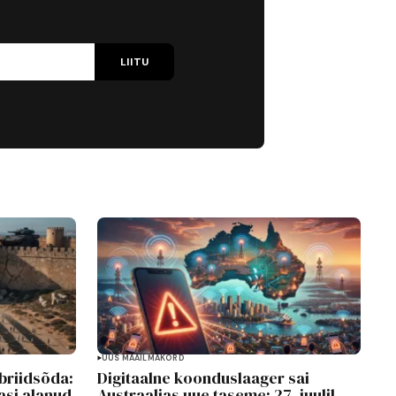
LIITU
UUS MAAILMAKORD
briidsõda:
Digitaalne koonduslaager sai
asi alanud
Austraalias uue taseme: 27. juulil