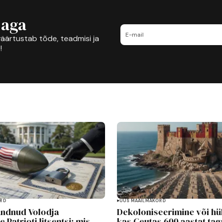
jaga
äärtustab tõde, teadmisi ja
!
ORD
UUS MAAILMAKORD
andnud Volodja
Dekoloniseerimine või hü
 Patrioti litsentsi: mis
kas Ceutas 600 aastat tag