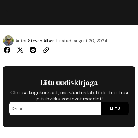
Autor
Steven Alber
Lisatud
august 20, 2024
Liitu uudiskirjaga
Ole osa kogukonnast, mis väärtustab tõde, teadmisi
ja tulevikku vaatavat meediat!
LIITU