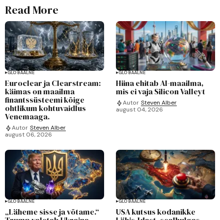
Read More
GLOBAALNE
GLOBAALNE
Euroclear ja Clearstream:
Hiina ehitab AI-maailma,
käimas on maailma
mis ei vaja Silicon Valleyt
finantssüsteemi kõige
Autor
Steven Alber
ohtlikum kohtuvaidlus
august 04, 2026
Venemaaga.
Autor
Steven Alber
august 06, 2026
GLOBAALNE
GLOBAALNE
„Läheme sisse ja võtame.“
USA kutsus kodanikke
Trump valetab Ukraina
Lähis-Idast, sealhulgas