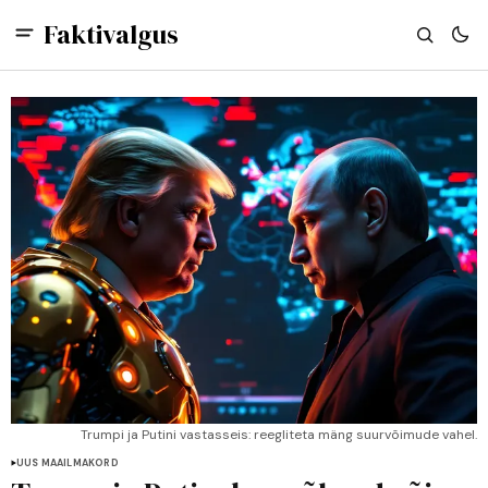
Faktivalgus
Trumpi ja Putini vastasseis: reegliteta mäng suurvõimude vahel.
UUS MAAILMAKORD