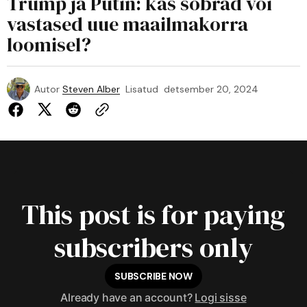
Trump ja Putin: kas sõbrad või
vastased uue maailmakorra
loomisel?
Autor
Steven Alber
Lisatud
detsember 20, 2024
This post is for paying
subscribers only
SUBSCRIBE NOW
Already have an account?
Logi sisse