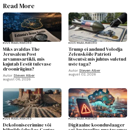
Read More
UUS MAAILMAKORD
UUS MAAILMAKORD
Miks avaldas The
Trump ei andnud Volodja
Jerusalem Post
Zelenskõile Patrioti
arvamusartikli, mis
litsentsi: mis juhtus suletud
kujutab Eestit tulevase
uste taga?
drooniriigina?
Autor
Steven Alber
august 02, 2026
Autor
Steven Alber
august 06, 2026
UUS MAAILMAKORD
UUS MAAILMAKORD
Dekoloniseerimine või
Digitaalne koonduslaager
hübriidsõda: kas Ceutas
sai Austraalias uue taseme: