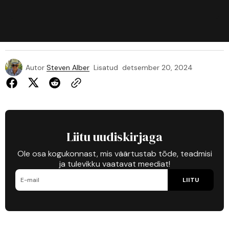
Autor
Steven Alber
Lisatud
detsember 20, 2024
Liitu uudiskirjaga
Ole osa kogukonnast, mis väärtustab tõde, teadmisi
ja tulevikku vaatavat meediat!
LIITU