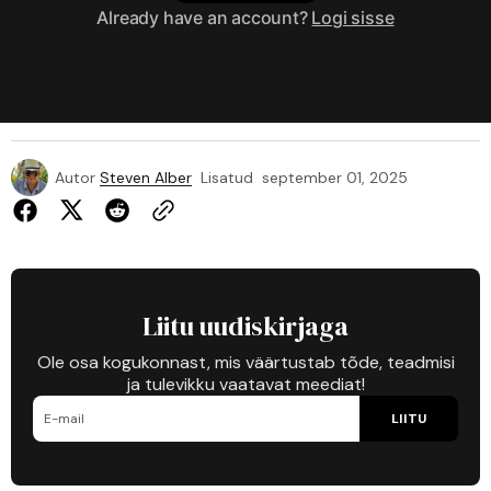
Already have an account?
Logi sisse
Autor
Steven Alber
Lisatud
september 01, 2025
Liitu uudiskirjaga
Ole osa kogukonnast, mis väärtustab tõde, teadmisi
ja tulevikku vaatavat meediat!
LIITU