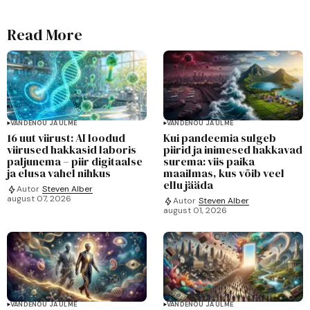
Read More
VANDENÕU JA ULME
VANDENÕU JA ULME
16 uut viirust: AI loodud
Kui pandeemia sulgeb
viirused hakkasid laboris
piirid ja inimesed hakkavad
paljunema – piir digitaalse
surema: viis paika
ja elusa vahel nihkus
maailmas, kus võib veel
ellu jääda
Autor
Steven Alber
august 07, 2026
Autor
Steven Alber
august 01, 2026
VANDENÕU JA ULME
VANDENÕU JA ULME