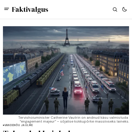
Faktivalgus
Tervishoiuminister Catherine Vautrin on andnud käsu valmistuda 
“engagement majeur” – sõjalise kokkupõrke massiivseks laineks.
VANDENÕU JA ULME