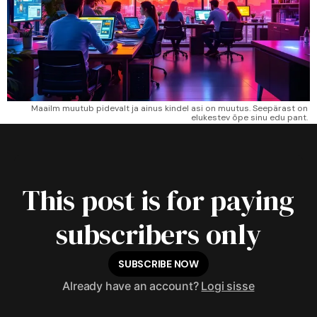
Maailm muutub pidevalt ja ainus kindel asi on muutus. Seepärast on 
elukestev õpe sinu edu pant. 
This post is for paying
subscribers only
SUBSCRIBE NOW
Already have an account?
Logi sisse