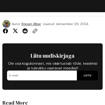
Autor
Steven Alber
Lisatud
detsember 09, 2024
Liitu uudiskirjaga
Ole osa kogukonnast, mis väärtustab tõde, teadmisi
ja tulevikku vaatavat meediat!
LIITU
Read More