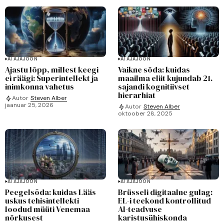
AI AJAJOON
AI AJAJOON
Ajastu lõpp, millest keegi
Vaikne sõda: kuidas
ei räägi: Superintellekt ja
maailma eliit kujundab 21.
inimkonna vahetus
sajandi kognitiivset
hierarhiat
Autor
Steven Alber
jaanuar 25, 2026
Autor
Steven Alber
oktoober 28, 2025
AI AJAJOON
AI AJAJOON
Peegelsõda: kuidas Lääs
Brüsseli digitaalne gulag:
uskus tehisintellekti
EL-i teekond kontrollitud
loodud müüti Venemaa
AI-teadvuse
nõrkusest
karistusühiskonda