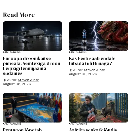
Read More
AKTUAALNE
AKTUAALNE
Euroopa droonikaitse
Kas Eesti saab endale
pimeala: Semtexiga droon
lubada tüli Hiinaga?
Leipzigi lennujaama
Autor
Steven Alber
südames
august 06, 2026
Autor
Steven Alber
august 08, 2026
AKTUAALNE
AKTUAALNE
Pentagon lõpetab
Aafrika seakatk jõudis