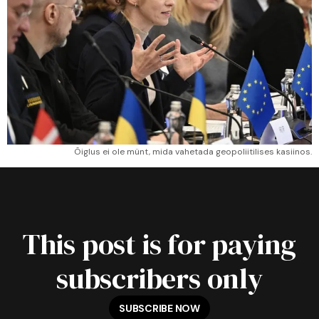
Õiglus ei ole münt, mida vahetada geopoliitilises kasiinos.
This post is for paying
subscribers only
SUBSCRIBE NOW