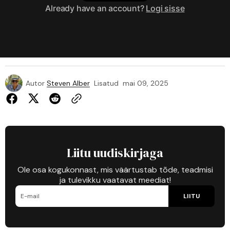
Already have an account?
Logi sisse
Autor
Steven Alber
Lisatud
mai 09, 2025
Liitu uudiskirjaga
Ole osa kogukonnast, mis väärtustab tõde, teadmisi
ja tulevikku vaatavat meediat!
LIITU