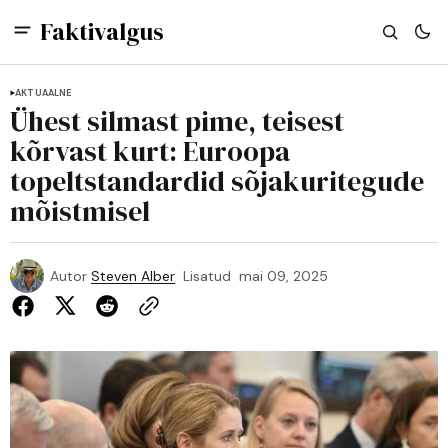
Faktivalgus
AKTUAALNE
Ühest silmast pime, teisest
kõrvast kurt: Euroopa
topeltstandardid sõjakuritegude
mõistmisel
Autor
Steven Alber
Lisatud
mai 09, 2025