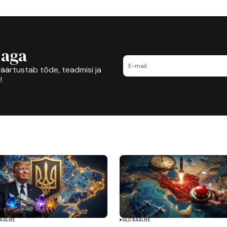
jaga
äärtustab tõde, teadmisi ja
!
AALNE
GLOBAALNE