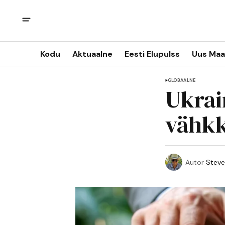
Kodu
Aktuaalne
Eesti Elupulss
Uus Maa
GLOBAALNE
Ukrai
vähkk
Autor
Steve