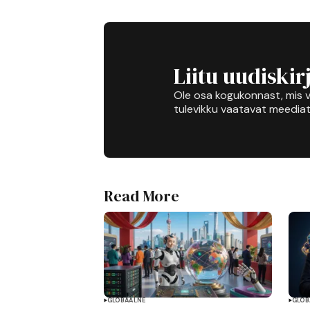
Liitu uudiskir
Ole osa kogukonnast, mis v
tulevikku vaatavat meediat
Read More
GLOBAALNE
GLOB