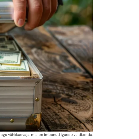
nagu vähkkasvaja, mis on imbunud igasse valdkonda.