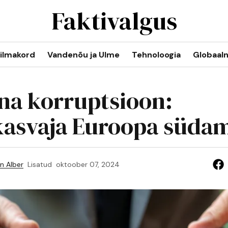
Faktivalgus
ilmakord
Vandenõu ja Ulme
Tehnoloogia
Globaal
na korruptsioon:
asvaja Euroopa süda
n Alber
Lisatud
oktoober 07, 2024