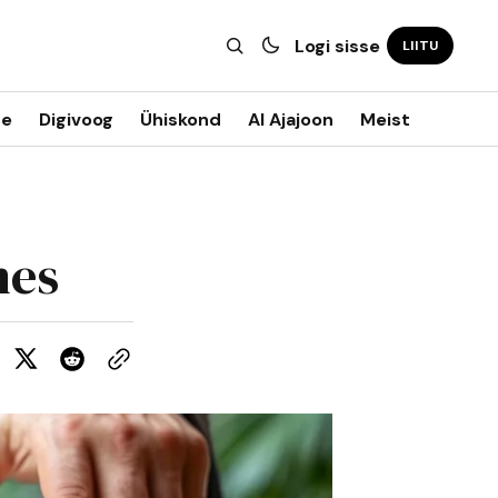
Logi sisse
LIITU
ne
Digivoog
Ühiskond
AI Ajajoon
Meist
mes