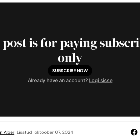
 post is for paying subscr
only
SUBSCRIBE NOW
Already have an account?
Logi sisse
n Alber
Lisatud
oktoober 07, 2024