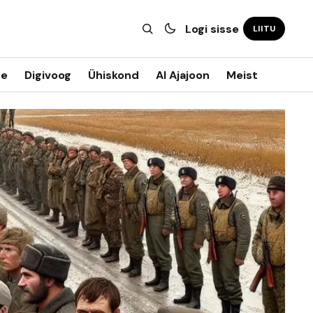
Logi sisse
LIITU
ne
Digivoog
Ühiskond
AI Ajajoon
Meist