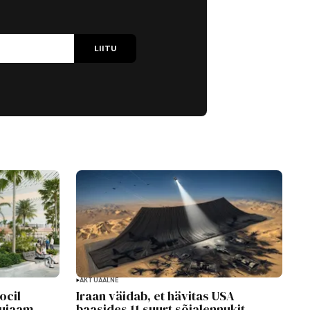
LIITU
AKTUAALNE
ocil
Iraan väidab, et hävitas USA
ujaam,
baasides 11 suurt sõjalennukit –