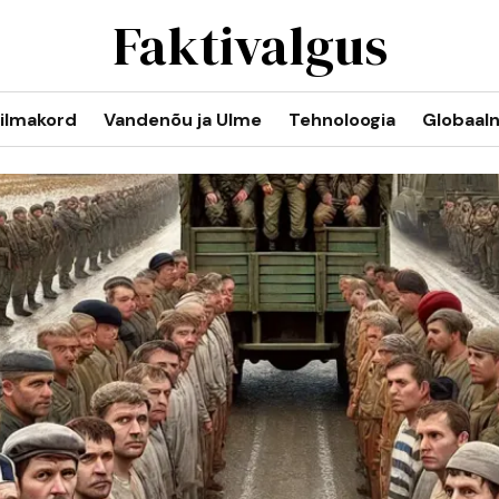
Faktivalgus
ilmakord
Vandenõu ja Ulme
Tehnoloogia
Globaal