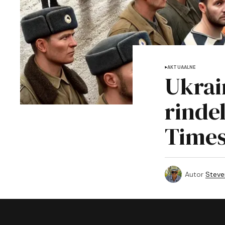
AKTUAALNE
Ukrai
rinde
Times’
Autor
Steve