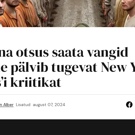
na otsus saata vangid
le pälvib tugevat New 
i kriitikat
n Alber
Lisatud
august 07, 2024