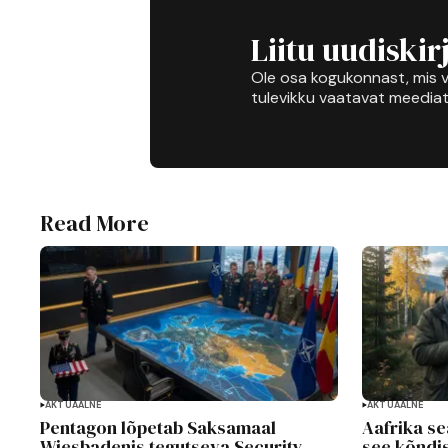
Liitu uudiskir
Ole osa kogukonnast, mis v
tulevikku vaatavat meediat
Read More
AKTUAALNE
AKTUAALNE
Pentagon lõpetab Saksamaal
Aafrika s
Wiesbadenis tegutseva Security
see kõndis