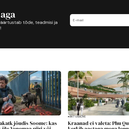
jaga
äärtustab tõde, teadmisi ja
!
AKTUAALNE
eakatk jõudis Soome: kas
Kraanad ei valeta: Phu Qu
 üle Venemaa piiri või
kerkib aastaga mega lenn