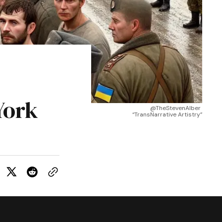
York
@TheStevenAlber 
“TransNarrative Artistry”