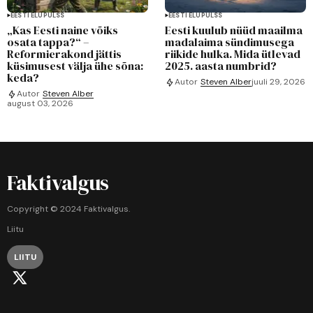
EESTI ELUPULSS
EESTI ELUPULSS
„Kas Eesti naine võiks
Eesti kuulub nüüd maailma
osata tappa?“ –
madalaima sündimusega
Reformierakond jättis
riikide hulka. Mida ütlevad
küsimusest välja ühe sõna:
2025. aasta numbrid?
keda?
Autor
Steven Alber
juuli 29, 2026
Autor
Steven Alber
august 03, 2026
Faktivalgus
Copyright © 2024 Faktivalgus.
Liitu
LIITU