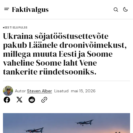
Faktivalgus
EESTI ELUPULSS
Ukraina sõjatööstusettevõte
pakub Läänele droonivõimekust,
millega muuta Eesti ja Soome
vaheline Soome laht Vene
tankerite ründetsooniks.
Autor
Steven Alber
Lisatud
mai 15, 2026