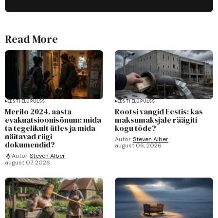
Read More
EESTI ELUPULSS
EESTI ELUPULSS
Merilo 2024. aasta
Rootsi vangid Eestis: kas
evakuatsioonisõnum: mida
maksumaksjale räägiti
ta tegelikult ütles ja mida
kogu tõde?
näitavad riigi
Autor
Steven Alber
dokumendid?
august 06, 2026
Autor
Steven Alber
august 07, 2026