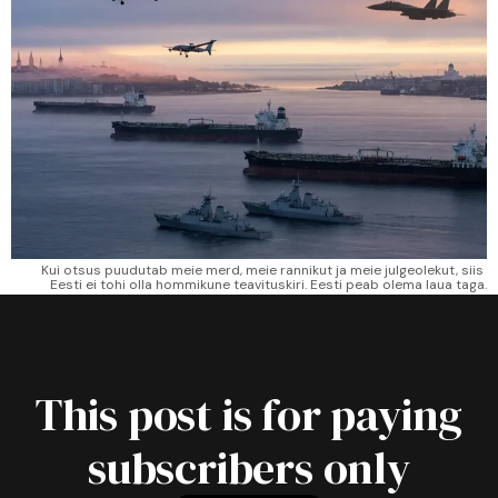
Kui otsus puudutab meie merd, meie rannikut ja meie julgeolekut, siis 
Eesti ei tohi olla hommikune teavituskiri. Eesti peab olema laua taga.
This post is for paying
subscribers only