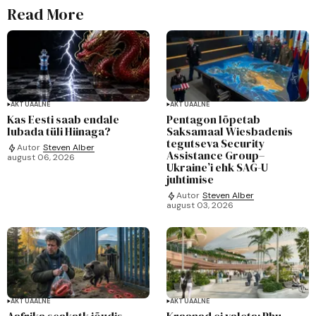
Read More
AKTUAALNE
AKTUAALNE
Kas Eesti saab endale
Pentagon lõpetab
lubada tüli Hiinaga?
Saksamaal Wiesbadenis
tegutseva Security
Autor
Steven Alber
Assistance Group–
august 06, 2026
Ukraine’i ehk SAG-U
juhtimise
Autor
Steven Alber
august 03, 2026
AKTUAALNE
AKTUAALNE
Aafrika seakatk jõudis
Kraanad ei valeta: Phu