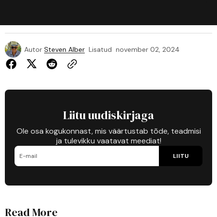
Autor
Steven Alber
Lisatud
november 02, 2024
Liitu uudiskirjaga
Ole osa kogukonnast, mis väärtustab tõde, teadmisi
ja tulevikku vaatavat meediat!
LIITU
Read More