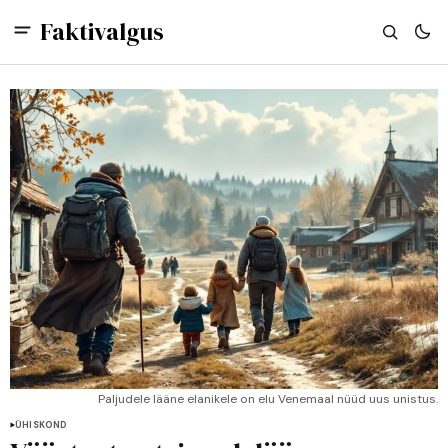
Faktivalgus
Paljudele lääne elanikele on elu Venemaal nüüd uus unistus.
ÜHISKOND