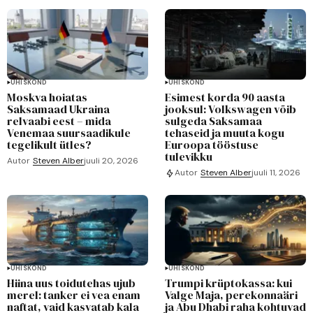
ÜHISKOND
ÜHISKOND
Moskva hoiatas
Esimest korda 90 aasta
Saksamaad Ukraina
jooksul: Volkswagen võib
relvaabi eest – mida
sulgeda Saksamaa
Venemaa suursaadikule
tehaseid ja muuta kogu
tegelikult ütles?
Euroopa tööstuse
tulevikku
Autor
Steven Alber
juuli 20, 2026
Autor
Steven Alber
juuli 11, 2026
ÜHISKOND
ÜHISKOND
Hiina uus toidutehas ujub
Trumpi krüptokassa: kui
merel: tanker ei vea enam
Valge Maja, perekonnaäri
naftat, vaid kasvatab kala
ja Abu Dhabi raha kohtuvad