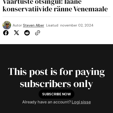
Väärtuste otsingul: lääne
konservatiivide ränne Venemaale
Autor
Steven Alber
Lisatud
november 02, 2024
This post is for paying
subscribers only
SUBSCRIBE NOW
Already have an account?
Logi sisse