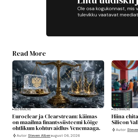
Ole osa kogukonnast, mis v
tulevikku vaatavat meediat
Read More
GLOBAALNE
GLOBAALNE
Euroclear ja Clearstream: käimas
Hiina ehit
on maailma finantssüsteemi kõige
Silicon Val
ohtlikum kohtuvaidlus Venemaaga.
Autor
Steve
Autor
Steven Alber
august 06, 2026