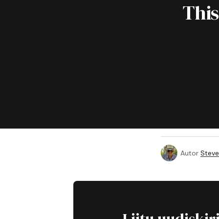
This
Autor
Steve
Liitu uudiskir