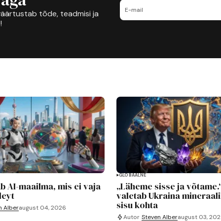
äärtustab tõde, teadmisi ja
!
GLOBAALNE
ab AI-maailma, mis ei vaja
„Läheme sisse ja võtame.
leyt
valetab Ukraina mineraali
sisu kohta
n Alber
august 04, 2026
Autor
Steven Alber
august 03, 20