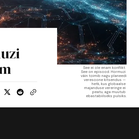
uzi
em
See ei ole enam konflikt. 
See on episood. Hormuzi 
väin toimib nagu planeedi 
veresoone kitsendus — 
hetk, kus globaalse 
majanduse vereringe ei 
peatu, aga muutub 
ebastabiilseks pulsiks.