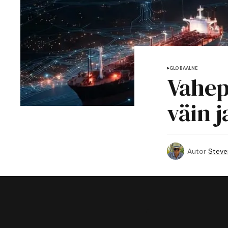
GLOBAALNE
Vahep
väin 
Autor
Steve