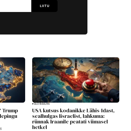
LIITU
GLOBAALNE
“ Trump
USA kutsus kodanikke Lähis-Idast,
lepingu
sealhulgas Iisraelist, lahkuma:
rünnak Iraanile peatati viimasel
hetkel
26