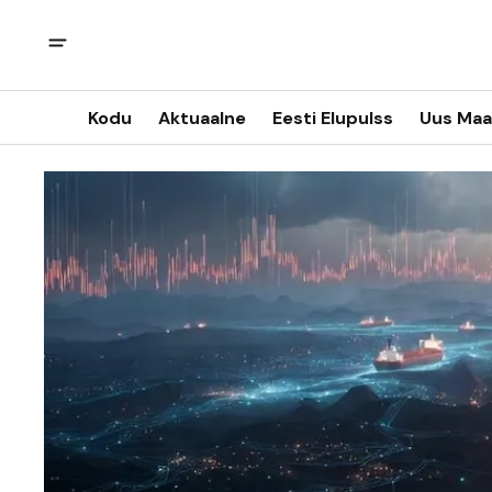
Kodu
Aktuaalne
Eesti Elupulss
Uus Maa