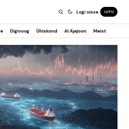
Logi sisse
LIITU
ne
Digivoog
Ühiskond
AI Ajajoon
Meist