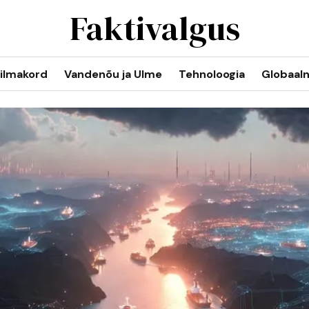
Faktivalgus
ilmakord
Vandenõu ja Ulme
Tehnoloogia
Globaal