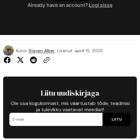
Already have an account?
Logi sisse
Autor
Steven Alber
Lisatud
aprill 15, 2025
Liitu uudiskirjaga
Ole osa kogukonnast, mis väärtustab tõde, teadmisi
ja tulevikku vaatavat meediat!
LIITU