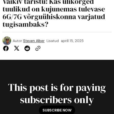
Vaikiv taristu: Kas ülikõrged
tuulikud on kujunemas tulevase
6G/7G võrguühiskonna varjatud
tugisambaks?
Autor
Steven Alber
Lisatud
aprill 15, 2025
This post is for paying
subscribers only
SUBSCRIBE NOW