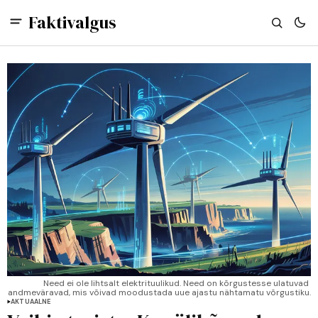
Faktivalgus
Need ei ole lihtsalt elektrituulikud. Need on kõrgustesse ulatuvad 
andmeväravad, mis võivad moodustada uue ajastu nähtamatu võrgustiku.
AKTUAALNE