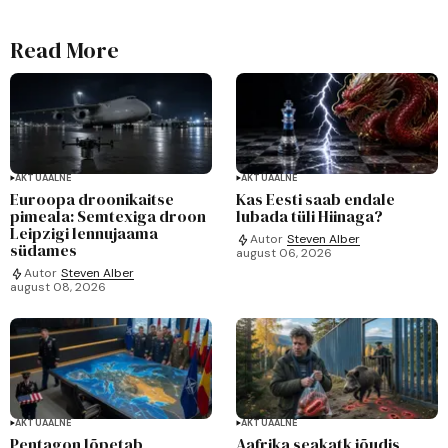
Read More
AKTUAALNE
AKTUAALNE
Euroopa droonikaitse
Kas Eesti saab endale
pimeala: Semtexiga droon
lubada tüli Hiinaga?
Leipzigi lennujaama
Autor
Steven Alber
südames
august 06, 2026
Autor
Steven Alber
august 08, 2026
AKTUAALNE
AKTUAALNE
Pentagon lõpetab
Aafrika seakatk jõudis