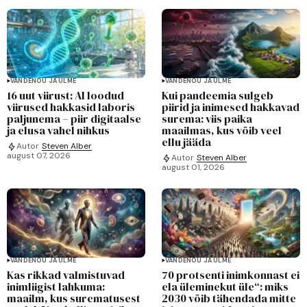
VANDENÕU JA ULME
VANDENÕU JA ULME
16 uut viirust: AI loodud
Kui pandeemia sulgeb
viirused hakkasid laboris
piirid ja inimesed hakkavad
paljunema – piir digitaalse
surema: viis paika
ja elusa vahel nihkus
maailmas, kus võib veel
ellu jääda
Autor
Steven Alber
august 07, 2026
Autor
Steven Alber
august 01, 2026
VANDENÕU JA ULME
VANDENÕU JA ULME
Kas rikkad valmistuvad
70 protsenti inimkonnast ei
inimliigist lahkuma:
ela üleminekut üle“: miks
maailm, kus surematusest
2030 võib tähendada mitte