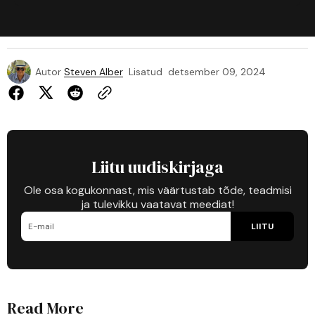
Autor
Steven Alber
Lisatud
detsember 09, 2024
Liitu uudiskirjaga
Ole osa kogukonnast, mis väärtustab tõde, teadmisi
ja tulevikku vaatavat meediat!
LIITU
Read More