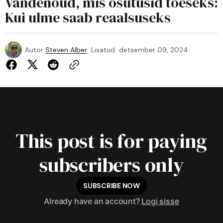
Vandenõud, mis osutusid tõeseks:
Kui ulme saab reaalsuseks
Autor
Steven Alber
Lisatud
detsember 09, 2024
This post is for paying
subscribers only
SUBSCRIBE NOW
Already have an account?
Logi sisse