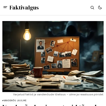
Faktivalgus
Varjatud faktid ja vandenõude tõelisus – ulme ja reaalsuse piiridel.
VANDENÕU JA ULME