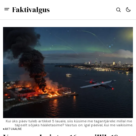
Faktivalgus
Kui üks päev tuleb artikkel 5 lauale, siis küsime me tagantjärele: millal me 
täpselt sõjaks hääletasime? Vastus on: igal päeval, kui me vaikisime.
AKTUAALNE