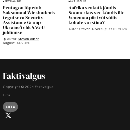
AKTUAALNE
AKTUAALNE
Pentagon lõpetab
Aafrika seakatk jõudis
Saksamaal Wiesbadenis
Soome: kas see kõndis üle
tegutseva Security
Venemaa piiri või sõitis
Assistance Group–
kohale vorstina?
Ukraine’i ehk SAG-U
Autor
Steven Alber
august 01, 2026
juhtimise
Autor
Steven Alber
august 03, 2026
Faktivalgus
Copyright © 2024 Faktivalgus.
Liitu
LIITU