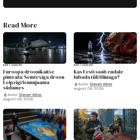
Read More
AKTUAALNE
AKTUAALNE
Euroopa droonikaitse
Kas Eesti saab endale
pimeala: Semtexiga droon
lubada tüli Hiinaga?
Leipzigi lennujaama
Autor
Steven Alber
südames
august 06, 2026
Autor
Steven Alber
august 08, 2026