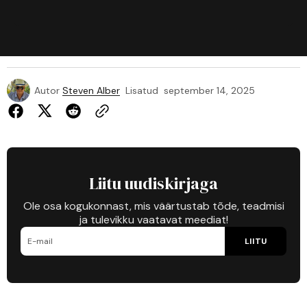
Autor
Steven Alber
Lisatud
september 14, 2025
Liitu uudiskirjaga
Ole osa kogukonnast, mis väärtustab tõde, teadmisi
ja tulevikku vaatavat meediat!
LIITU