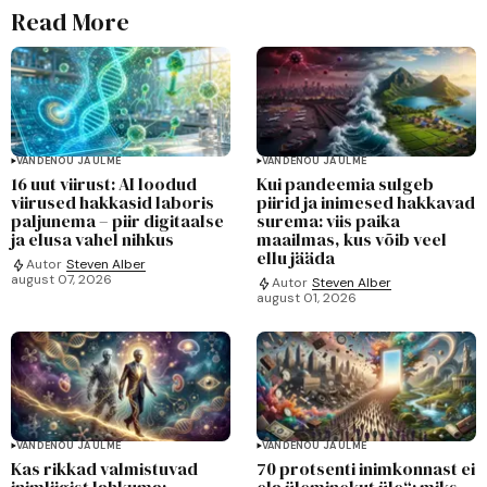
Read More
VANDENÕU JA ULME
VANDENÕU JA ULME
16 uut viirust: AI loodud
Kui pandeemia sulgeb
viirused hakkasid laboris
piirid ja inimesed hakkavad
paljunema – piir digitaalse
surema: viis paika
ja elusa vahel nihkus
maailmas, kus võib veel
ellu jääda
Autor
Steven Alber
august 07, 2026
Autor
Steven Alber
august 01, 2026
VANDENÕU JA ULME
VANDENÕU JA ULME
Kas rikkad valmistuvad
70 protsenti inimkonnast ei
inimliigist lahkuma:
ela üleminekut üle“: miks