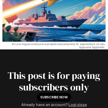
Zirconi hüpersonilise kruiziraketi katsetamine 14. septembril oli üks 
õppuste tipphetki. 
This post is for paying
subscribers only
SUBSCRIBE NOW
Already have an account?
Logi sisse