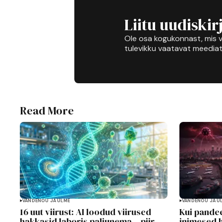
Liitu uudiskir
Ole osa kogukonnast, mis v
tulevikku vaatavat meediat
Read More
VANDENÕU JA ULME
VANDENÕU JA U
16 uut viirust: AI loodud viirused
Kui pandee
hakkasid laboris paljunema – piir
inimesed 