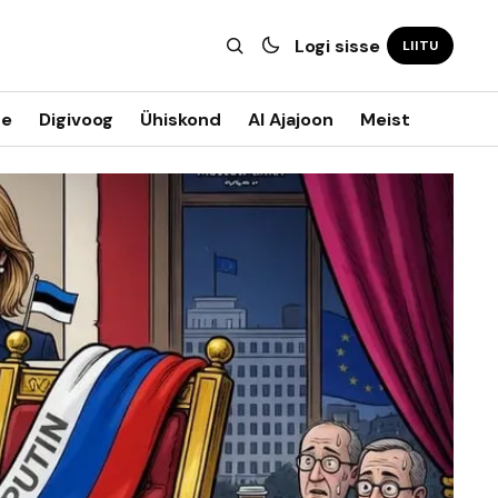
Logi sisse
LIITU
ne
Digivoog
Ühiskond
AI Ajajoon
Meist