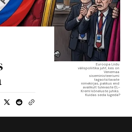
s
Euroopa Liidu 
välispoliitika juht, kes on 
Venemaa 
a
siseministeeriumi 
tagaotsitavate 
nimekirjas, pakkus end 
avalikult tulevaste EL–
Kreml kõneluste juhiks. 
Kuidas seda lugeda?