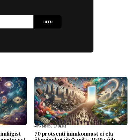
LIITU
VANDENÕU JA ULME
imliigist
70 protsenti inimkonnast ei ela
rematusest
üleminekut üle“: miks 2030 võib