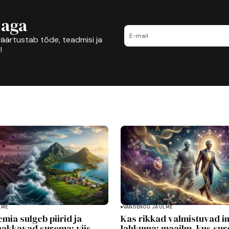
jaga
äärtustab tõde, teadmisi ja
!
LME
VANDENÕU JA ULME
mia sulgeb piirid ja
Kas rikkad valmistuvad in
hakkavad surema: viis
lahkuma: maailm, kus su