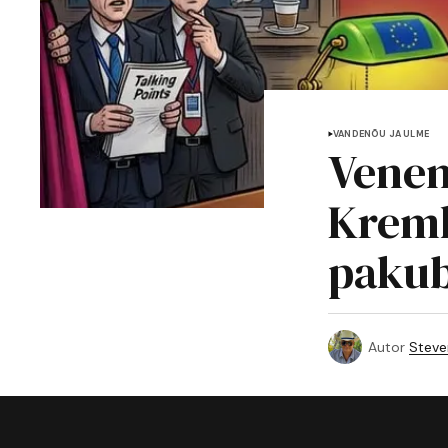
VANDENÕU JA ULME
Venem
Kremli
pakub
Autor
Steve