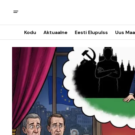
Kodu
Aktuaalne
Eesti Elupulss
Uus Maa