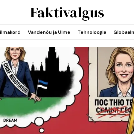
Faktivalgus
ilmakord
Vandenõu ja Ulme
Tehnoloogia
Globaal