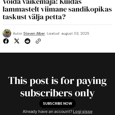
Võida väikemaja! Kuidas
lammastelt viimane sandikopikas
taskust välja petta?
Autor
Steven Alber
Lisatud
august 03, 2025
This post is for paying
subscribers only
SUBSCRIBE NOW
Already have an account?
Logi sisse