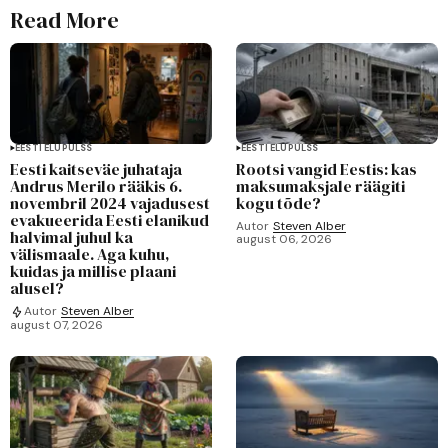
Read More
EESTI ELUPULSS
EESTI ELUPULSS
Eesti kaitseväe juhataja
Rootsi vangid Eestis: kas
Andrus Merilo rääkis 6.
maksumaksjale räägiti
novembril 2024 vajadusest
kogu tõde?
evakueerida Eesti elanikud
Autor
Steven Alber
halvimal juhul ka
august 06, 2026
välismaale. Aga kuhu,
kuidas ja millise plaani
alusel?
Autor
Steven Alber
august 07, 2026