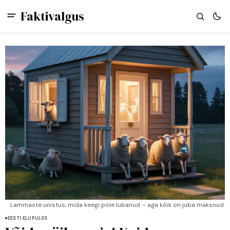
Faktivalgus
Lammaste unistus, mida keegi pole lubanud – aga kõik on juba maksnud.
EESTI ELUPULSS