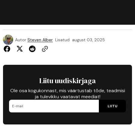
Autor
Steven Alber
Lisatud
august 03, 2025
Liitu uudiskirjaga
Ole osa kogukonnast, mis väärtustab tõde, teadmisi
ja tulevikku vaatavat meediat!
LIITU