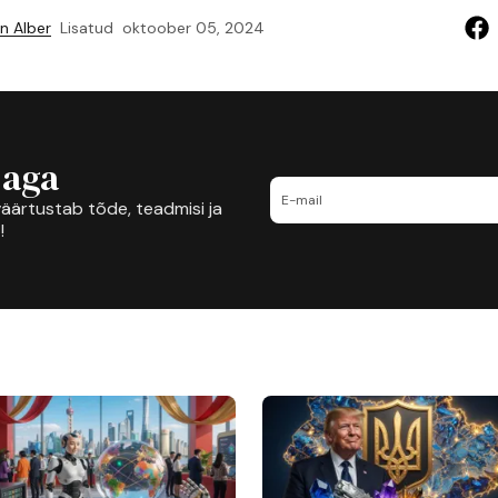
n Alber
Lisatud
oktoober 05, 2024
jaga
äärtustab tõde, teadmisi ja
!