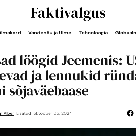
Faktivalgus
ilmakord
Vandenõu ja Ulme
Tehnoloogia
Globaal
ad löögid Jeemenis: 
aevad ja lennukid rün
i sõjaväebaase
n Alber
Lisatud
oktoober 05, 2024