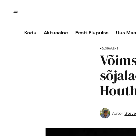
Kodu
Aktuaalne
Eesti Elupulss
Uus Maa
GLOBAALNE
Võims
sõjal
Houth
Autor
Steve