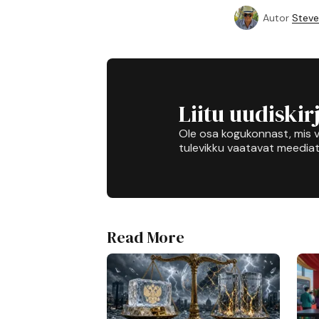
Autor
Steve
Liitu uudiskir
Ole osa kogukonnast, mis v
tulevikku vaatavat meediat
Read More