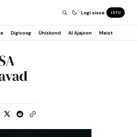
Logi sisse
LIITU
ne
Digivoog
Ühiskond
AI Ajajoon
Meist
USA
davad