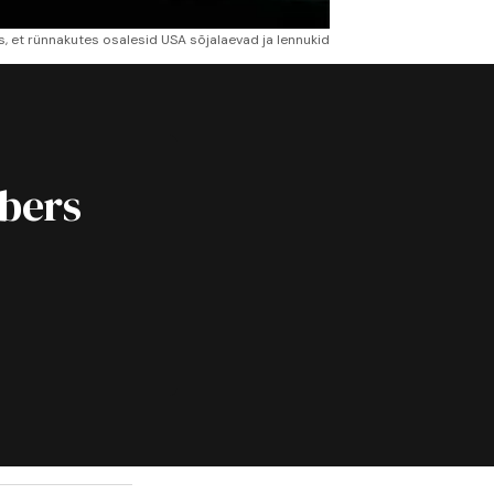
s, et rünnakutes osalesid USA sõjalaevad ja lennukid
ibers