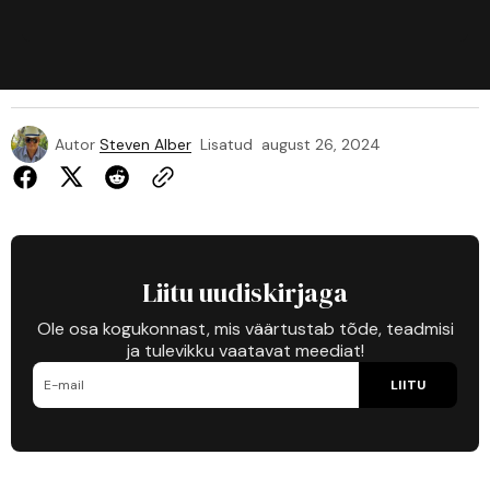
Autor
Steven Alber
Lisatud
august 26, 2024
Liitu uudiskirjaga
Ole osa kogukonnast, mis väärtustab tõde, teadmisi
ja tulevikku vaatavat meediat!
LIITU