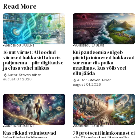
Read More
VANDENÕU JA ULME
VANDENÕU JA ULME
16 uut viirust: AI loodud
Kui pandeemia sulgeb
viirused hakkasid laboris
piirid ja inimesed hakkavad
paljunema – piir digitaalse
surema: viis paika
ja elusa vahel nihkus
maailmas, kus võib veel
ellu jääda
Autor
Steven Alber
august 07, 2026
Autor
Steven Alber
august 01, 2026
VANDENÕU JA ULME
VANDENÕU JA ULME
Kas rikkad valmistuvad
70 protsenti inimkonnast ei
inimliigist lahkuma:
ela üleminekut üle“: miks