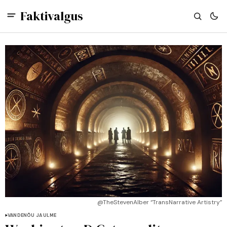
Faktivalgus
@TheStevenAlber “TransNarrative Artistry”
VANDENÕU JA ULME